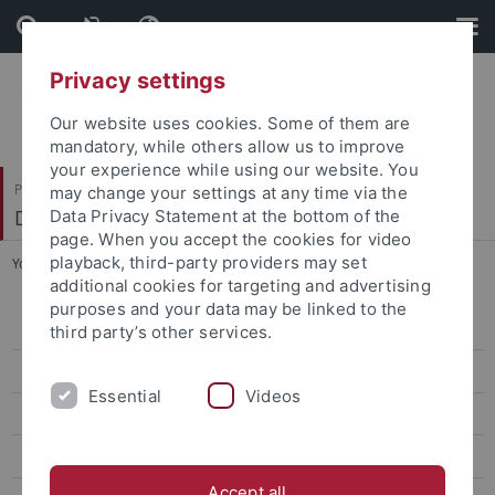
Skip
Skip
to
to
content
footer
Privacy settings
Our website uses cookies. Some of them are
mandatory, while others allow us to improve
your experience while using our website. You
Philosophische Fakultät
may change your settings at any time via the
Deutsches Seminar
Data Privacy Statement at the bottom of the
page. When you accept the cookies for video
playback, third-party providers may set
You are here:
Startseite
...
Tübinger Hans Mayer Lecture
additional cookies for targeting and advertising
purposes and your data may be linked to the
Personen
third party’s other services.
Studium
Essential
Videos
Erasmus+
Projekte
Accept all