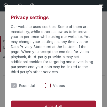
Skip
Skip
to
to
content
footer
Privacy settings
Our website uses cookies. Some of them are
mandatory, while others allow us to improve
your experience while using our website. You
Philosophische Fakultät
may change your settings at any time via the
Deutsches Seminar
Data Privacy Statement at the bottom of the
page. When you accept the cookies for video
playback, third-party providers may set
You are here:
Startseite
...
Linguistik
additional cookies for targeting and advertising
purposes and your data may be linked to the
Aktuelles
third party’s other services.
Personen
Essential
Videos
Studium
Forschung
Accept all