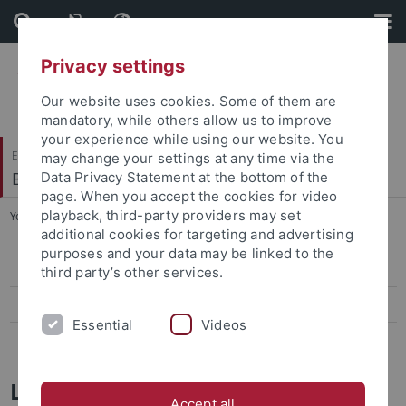
Skip
Skip
to
to
content
footer
Privacy settings
Our website uses cookies. Some of them are
mandatory, while others allow us to improve
your experience while using our website. You
Evangelisch-Theologische Fakultät
may change your settings at any time via the
Biblisch-Archäologisches Institut
Data Privacy Statement at the bottom of the
page. When you accept the cookies for video
playback, third-party providers may set
You are here:
Startseite
...
Kampagne 2022
additional cookies for targeting and advertising
purposes and your data may be linked to the
Kampagne 2022
third party’s other services.
Kampagne 2023
Essential
Videos
Links
Landwirtschaft und Ernährung am
Accept all