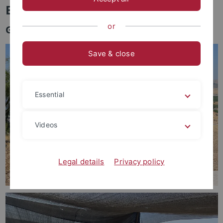
Beispiel von Kinneret (Stratum I)
or
Grabungskampagne im Sommer 2022
Save & close
Essential
Videos
Legal details
Privacy policy