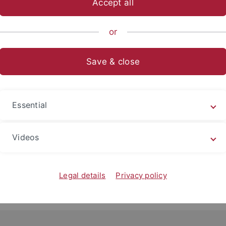
Accept all
ch-Theologische Fakultät
Lehrstühle und Institute
Altes Test
or
Save & close
gisches Institut
iversität Tübingen wurde im Jahre 1960 gegründet. Seit sein
Essential
 Verbindung von archäologischer Wissenschaft und theologis
8. bis 30. Mai 2010
in Tübingen eine internationale Tagung s
Videos
r die Förderung der Tagung und dem Universitätsbund Tübin
lkult"
Legal details
Privacy policy