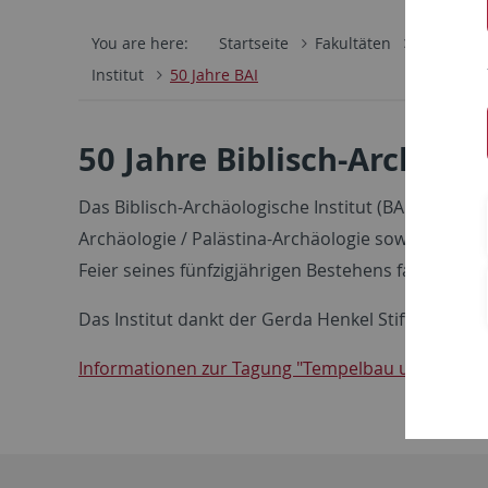
You are here:
Startseite
Fakultäten
Evangelis
Institut
50 Jahre BAI
50 Jahre Biblisch-Archäolo
Das Biblisch-Archäologische Institut (BAI) der Un
Archäologie / Palästina-Archäologie sowie für die
Feier seines fünfzigjährigen Bestehens fand vom
2
Das Institut dankt der Gerda Henkel Stiftung fü
Informationen zur Tagung "Tempelbau und Tempe