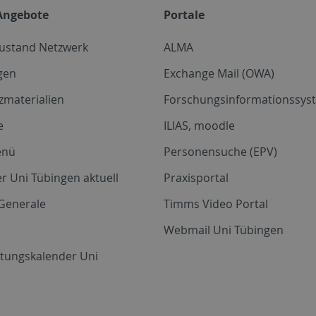
Angebote
Portale
zustand Netzwerk
ALMA
gen
Exchange Mail (OWA)
zmaterialien
Forschungsinformationssyst
e
ILIAS, moodle
enü
Personensuche (EPV)
r Uni Tübingen aktuell
Praxisportal
Generale
Timms Video Portal
Webmail Uni Tübingen
ltungskalender Uni