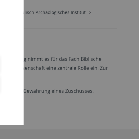
ament
Biblisch-Archäologisches Institut
er Gründung nimmt es für das Fach Biblische
cher Wissenschaft eine zentrale Rolle ein. Zur
tatt.
gen für die Gewährung eines Zuschusses.