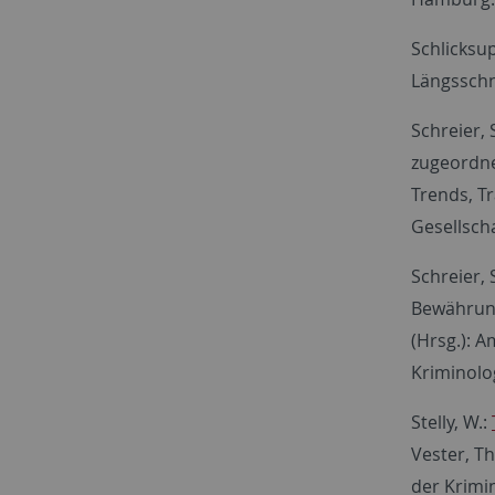
Schlicksu
Längsschni
Schreier, 
zugeordnete
Trends, T
Gesellsch
Schreier, 
Bewährungs
(Hrsg.): A
Kriminolo
Stelly, W.:
Vester, Th.
der Krimi