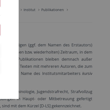
Kriminologie
Institut
Publikationen
n
utsangehörigen (ggf. dem Namen des Erstautors)
nterbrochenen bzw. wiederholten) Zeitraum, in dem
r. Andere Publikationen bleiben demnach außer
ückgeht. Bei Texten mit mehreren Autoren, die zum
nd, ist der Name des Institutsmitarbeiters
kursiv
für Kriminologie, Jugendstrafrecht, Strafvollzug
Tübingen in Haupt- oder Mitbetreuung gefertigt
 sind mit dem Kürzel [D-LS] gekennzeichnet.