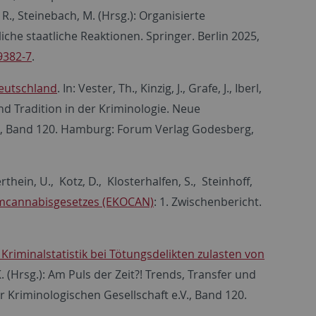
z, R., Steinebach, M. (Hrsg.): Organisierte
he staatliche Reaktionen. Springer. Berlin 2025,
9382-7
.
Deutschland
. In: Vester, Th., Kinzig, J., Grafe, J., Iberl,
r und Tradition in der Kriminologie. Neue
.V., Band 120. Hamburg: Forum Verlag Godesberg,
erthein, U., Kotz, D., Klosterhalfen, S., Steinhoff,
mcannabisgesetzes (EKOCAN)
: 1. Zwischenbericht.
n Kriminalstatistik bei Tötungsdelikten zulasten von
zel, K. (Hrsg.): Am Puls der Zeit?! Trends, Transfer und
r Kriminologischen Gesellschaft e.V., Band 120.