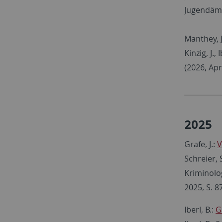
Jugendämte
Manthey, J.
Kinzig, J.,
(2026, Apri
2025
Grafe, J.:
V
Schreier, 
Kriminolo
2025, S. 8
Iberl, B.:
G