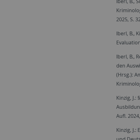
Iberl, B.,
Kriminolo
2025, S. 3
Iberl, B.,
Evaluation
Iberl, B., 
den Auswir
(Hrsg.): A
Kriminolo
Kinzig, J.
Ausbildung
Aufl. 2024,
Kinzig, J.
und Deuts