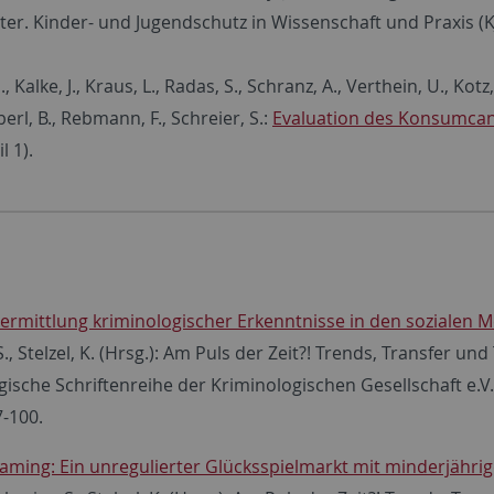
r. Kinder- und Jugendschutz in Wissenschaft und Praxis (KJu
, Kalke, J., Kraus, L., Radas, S., Schranz, A., Verthein, U., Kotz,
 Iberl, B., Rebmann, F., Schreier, S.:
Evaluation des Konsumcan
l 1).
ermittlung kriminologischer Erkenntnisse in den sozialen 
S., Stelzel, K. (Hrsg.): Am Puls der Zeit?! Trends, Transfer un
gische Schriftenreihe der Kriminologischen Gesellschaft e
7-100.
aming: Ein unregulierter Glücksspielmarkt mit minderjährig