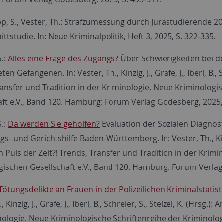
pp, S., Vester, Th.: Strafzumessung durch Jurastudierende 2
ttstudie. In: Neue Kriminalpolitik, Heft 3, 2025, S. 322-335.
S.:
Alles eine Frage des Zugangs?
Über Schwierigkeiten bei d
n Gefangenen. In: Vester, Th., Kinzig, J., Grafe, J., Iberl, B., S
ransfer und Tradition in der Kriminologie. Neue Kriminologi
aft e.V., Band 120. Hamburg: Forum Verlag Godesberg, 2025,
S.:
Da werden Sie geholfen?
Evaluation der Sozialen Diagnos
- und Gerichtshilfe Baden-Württemberg. In: Vester, Th., Kinzig, J
m Puls der Zeit?! Trends, Transfer und Tradition in der Krim
gischen Gesellschaft e.V., Band 120. Hamburg: Forum Verlag
Tötungsdelikte an Frauen in der Polizeilichen Kriminalstatis
, Kinzig, J., Grafe, J., Iberl, B., Schreier, S., Stelzel, K. (Hrsg
nologie. Neue Kriminologische Schriftenreihe der Kriminolo