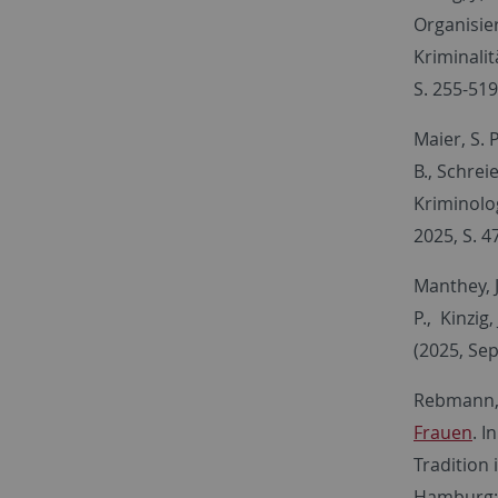
Organisiert
Kriminali
S. 255-51
Maier, S. P
B., Schrei
Kriminolo
2025, S. 4
Manthey, J
P., Kinzig,
(2025, Se
Rebmann, 
Frauen
. I
Tradition 
Hamburg: 