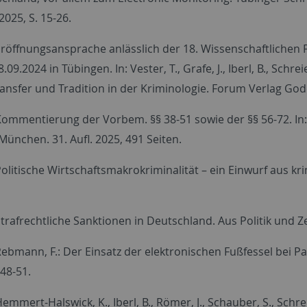
025, S. 15-26.
.: Eröffnungsansprache anlässlich der 18. Wissenschaftliche
09.2024 in Tübingen. In: Vester, T., Grafe, J., Iberl, B., Schreier
ransfer und Tradition in der Kriminologie. Forum Verlag Go
.: Kommentierung der Vorbem. §§ 38-51 sowie der §§ 56-72. 
München. 31. Aufl. 2025, 491 Seiten.
: Politische Wirtschaftsmakrokriminalität – ein Einwurf aus kri
: Strafrechtliche Sanktionen in Deutschland. Aus Politik und Ze
, Rebmann, F.: Der Einsatz der elektronischen Fußfessel bei Pa
 48-51.
, Hemmert-Halswick, K., Iberl, B., Römer, J., Schauber, S., Sc