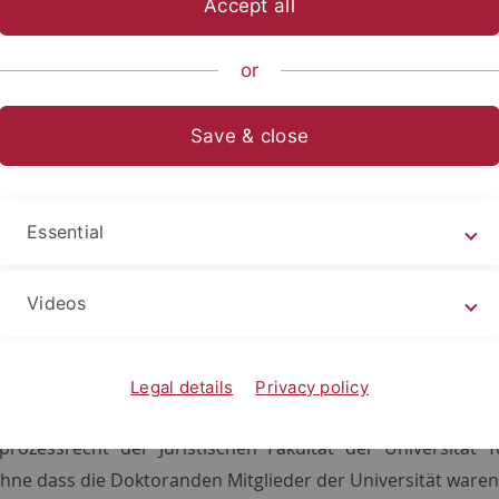
Accept all
e Fakultät
...
Institute und Forschungsstellen
Institut für 
or
Save & close
entlichungen von Institutsmitglieder
Die Veröffentlichungen sind nach den Namen der Instit
Essential
sch geordnet. Sie beziehen sich immer nur auf den (ggf. u
elne Person vertraglich mit dem Institut verbunden wa
 auch wenn ihre Entstehung auf Tätigkeiten im Institut zur
Videos
außerhalb des Instituts arbeitenden Personen verfasst si
en.
Legal details
Privacy policy
ionen, die an dem mit dem Institut verbundenen Lehrstuhl 
prozessrecht der Juristischen Fakultät der Universität 
hne dass die Doktoranden Mitglieder der Universität waren,