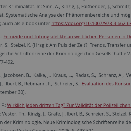
er Kriminalität. In: Sinn, A., Kinzig, J., Faßbender, J., Schmit
tät. Systematische Analyse der Phänomenbereiche und möglic
9; auch als e-book unter
https://doi.org/10.1007/978-3-662-6
.:
Femizide und Tötungsdelikte an weiblichen Personen in 
er, S., Stelzel, K. (Hrsg.): Am Puls der Zeit?! Trends, Transfe
gische Schriftenreihe der Kriminologischen Gesellschaft e
77-492.
., Jacobsen, B., Kalke, J., Kraus, L., Radas, S., Schranz, A., V
 J., Iberl, B., Rebmann, F., Schreier, S.:
Evaluation des Konsu
ptember 30).
F.:
Wirklich jeden dritten Tag? Zur Validität der Polizeiliche
n: Vester, Th., Kinzig, J., Grafe, J., Iberl, B., Schreier, S., Stel
in der Kriminologie. Neue Kriminologische Schriftenreihe de
Forum Verlag Godesberg, 2025, S. 493-511.