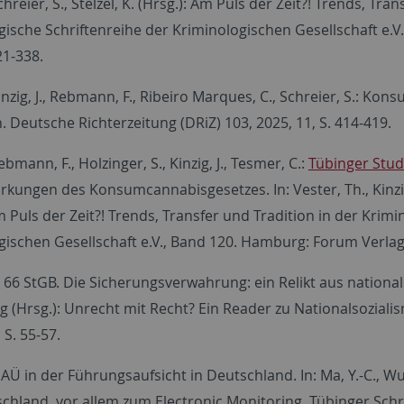
 Schreier, S., Stelzel, K. (Hrsg.): Am Puls der Zeit?! Trends, T
gische Schriftenreihe der Kriminologischen Gesellschaft e
21-338.
 Kinzig, J., Rebmann, F., Ribeiro Marques, C., Schreier, S.: K
. Deutsche Richterzeitung (DRiZ) 103, 2025, 11, S. 414-419.
Rebmann, F., Holzinger, S., Kinzig, J., Tesmer, C.:
Tübinger Stud
kungen des Konsumcannabisgesetzes. In: Vester, Th., Kinzig, J., 
m Puls der Zeit?! Trends, Transfer und Tradition in der Krim
gischen Gesellschaft e.V., Band 120. Hamburg: Forum Verlag
: § 66 StGB. Die Sicherungsverwahrung: ein Relikt aus national
 (Hrsg.): Unrecht mit Recht? Ein Reader zu Nationalsozialism
 S. 55-57.
: EAÜ in der Führungsaufsicht in Deutschland. In: Ma, Y.-C., W
chland, vor allem zum Electronic Monitoring. Tübinger Schr