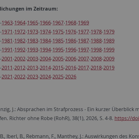
tlichungen im Zeitraum:
-
1963
-
1964
-
1965
-
1966
-
1967
-
1968
-
1969
-
1971
-
1972
-
1973
-
1974
-
1975
-
1976
-
1977
-
1978
-
1979
-
1981
-
1982
-
1983
-
1984
-
1985
-
1986
-
1987
-
1988
-
1989
-
1991
-
1992
-
1993
-
1994
-
1995
-
1996
-
1997
-
1998
-
1999
-
2001
-
2002
-
2003
-
2004
-
2005
-
2006
-
2007
-
2008
-
2009
-
2011
-
2012
-
2013
-
2014
-
2015
-
2016
-
2017
-
2018
-
2019
-
2021
-
2022
-
2023
-
2024
-
2025
-
2026
 Kinzig, J.: Absprachen im Strafprozess - Ein kurzer Überbli
en. Richter ohne Robe (RohR), 38(1), 2026, S. 4-8.
https://do
B., Iberl, B., Rebmann, F., Manthey, J.: Auswirkungen des K