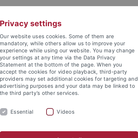
UNI A-Z
KONTAKT
Privacy settings
Our website uses cookies. Some of them are
mandatory, while others allow us to improve your
experience while using our website. You may change
your settings at any time via the Data Privacy
Statement at the bottom of the page. When you
accept the cookies for video playback, third-party
providers may set additional cookies for targeting and
advertising purposes and your data may be linked to
the third party’s other services.
Essential
Videos
FORSCHUNG
LEHRE
KRIMG 2024
Bibliothek
Publikationen
Linksammlung
WVTK
Kri