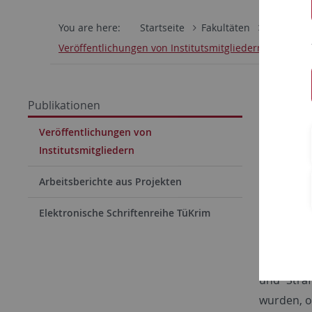
You are here:
Startseite
Fakultäten
Juristisch
Veröffentlichungen von Institutsmitgliedern
Veröff
Publikationen
Vermerk: 
Veröffentlichungen von
alphabeti
Institutsmitgliedern
die einz
Arbeitsberichte aus Projekten
Betracht,
Teil von 
Elektronische Schriftenreihe TüKrim
geschrieb
Dissertat
und Straf
wurden, o