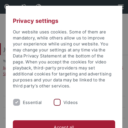
Skip
Skip
to
to
content
footer
Privacy settings
Our website uses cookies. Some of them are
mandatory, while others allow us to improve
your experience while using our website. You
Juristische Fakultät
may change your settings at any time via the
Data Privacy Statement at the bottom of the
You are here:
Startseite
...
page. When you accept the cookies for video
Jugendstrafrecht (mit Bezügen zum Jugendhilferecht und Familienrecht)(WS
playback, third-party providers may set
additional cookies for targeting and advertising
SPP 7a)
purposes and your data may be linked to the
third party’s other services.
Lehrstühle Bürgerliches Recht
Lehrstühle Öffentliches Recht
Essential
Videos
Lehrstühle Strafrecht
Eisele
Accept all