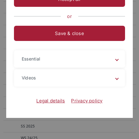
Hecker
or
Heinrich
Kinzig
Save & close
Aktuelles
Lebenslauf
Essential
Forschung
Videos
MitarbeiterInnen
Lehrveranstaltungen
Legal details
Privacy policy
SS 2026
WS 25/26
SS 2025
WS 24/25