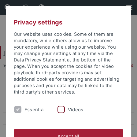
Skip
Skip
to
to
content
footer
Privacy settings
Our website uses cookies. Some of them are
mandatory, while others allow us to improve
your experience while using our website. You
Juristische Fakultät
may change your settings at any time via the
Data Privacy Statement at the bottom of the
You are here:
Startseite
...
1. Unternehmens- und Wirtschaftsrecht
page. When you accept the cookies for video
playback, third-party providers may set
additional cookies for targeting and advertising
Lehre
purposes and your data may be linked to the
third party’s other services.
Zertifikatsstudien
Moot Courts
Essential
Videos
Schwerpunktbereiche
Allgemeine Informationen und Aktuelles
Accept all