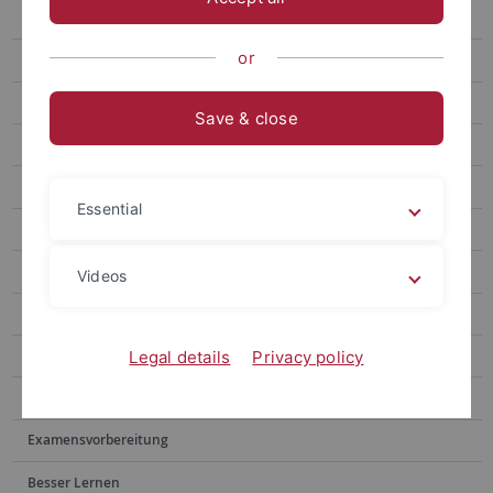
1. Unternehmens- und Wirtschaftsrecht
or
1a) Unternehmensorganisation und -finanzierung
1b) Arbeit und Soziales im Unternehmen
Save & close
1c) Wettbewerbsrecht und gewerblicher Rechtsschutz
2. Zivilverfahrens- und Insolvenzrecht
Essential
3. Fundamente Europäischer Rechtsordnungen
4. Recht der internationalen Beziehungen
Videos
5. Öffentliche Wirtschaft, Infrastruktur und Umwelt
6. Steuerrecht
Legal details
Privacy policy
7. Strafrechtspflege
Examensvorbereitung
Besser Lernen