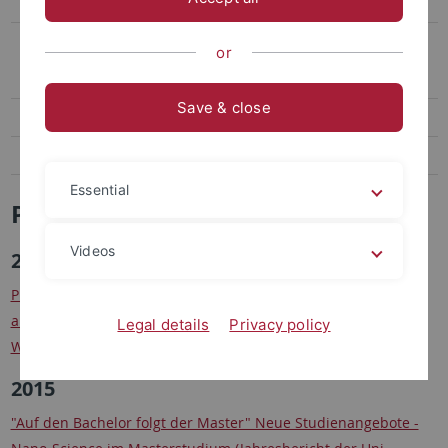
Ansprechpartner
Sonstiges
or
Aktuelles aus der Forschung
Save & close
Pressespiegel
Stellenbörse
Essential
Pressespiegel
Videos
2016
Prof. Erik Schäffer mit dem "Preis für mutige Wissenschaft"
auchgezeichnet (Pressemitteilung des
Legal details
Privacy policy
Wissenschaftsministeriums Baden-Württemberg, 05.12.2016)
2015
"Auf den Bachelor folgt der Master" Neue Studienangebote -