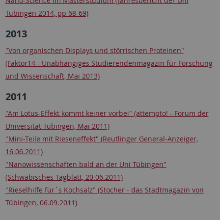
Nano-Science im Masterstudium (Jahresbericht der Uni
Tübingen 2014, pp 68-69)
2013
"Von organischen Displays und störrischen Proteinen"
(Faktor14 - Unabhängiges Studierendenmagazin für Forschung
und Wissenschaft, Mai 2013)
2011
"Am Lotus-Effekt kommt keiner vorbei" (attempto! - Forum der
Universität Tübingen, Mai 2011)
"Mini-Teile mit Rieseneffekt" (Reutlinger General-Anzeiger,
16.06.2011)
"Nanowissenschaften bald an der Uni Tübingen"
(Schwäbisches Tagblatt, 20.06.2011)
"Rieselhilfe für´s Kochsalz" (Stocher - das Stadtmagazin von
Tübingen, 06.09.2011)