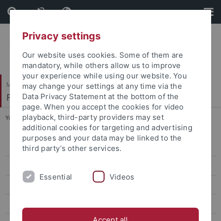
Skip
Skip
to
to
content
footer
Privacy settings
Our website uses cookies. Some of them are
mandatory, while others allow us to improve
your experience while using our website. You
Mathematisch-Naturwissenschaftliche Fakultät
may change your settings at any time via the
Fachbereich Biologie
Data Privacy Statement at the bottom of the
page. When you accept the cookies for video
playback, third-party providers may set
You are here:
Startseite
...
Pressespiegel
additional cookies for targeting and advertising
purposes and your data may be linked to the
Home
third party’s other services.
Aktuelles
Essential
Videos
Bachelor Nano-Science
Master Nano-Science
Accept all