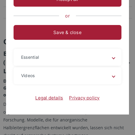
Publikationen (begutachtet)
Lehre
or
Offene Stellen
Save & close
Offene Stellen
Bachelor- und Masterarbeiten, Praktika
Essential
(Modulpraktikum, Vertiefungspraktikum -
LA, oder vergleichbar)
Videos
Die meisten Themen beinhalten
Grenzflächeneigenschaften und dem Wachstum
organischer Materialien.
Legal details
Privacy policy
Die elektronischen Eigenschaften von Grenzflächen
organischer Materialien sind ein Schwerpunkt aktueller
Forschung. Modelle, die für anorganische
Halbleitergrenzflächen entwickelt wurden, lassen sich nicht