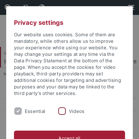
Skip
Skip
to
to
content
footer
Privacy settings
Our website uses cookies. Some of them are
mandatory, while others allow us to improve
your experience while using our website. You
Mathematisch-Naturwissenschaftliche Fakultät
may change your settings at any time via the
Institut für Physikalische und Theoretische Chemie
Data Privacy Statement at the bottom of the
page. When you accept the cookies for video
playback, third-party providers may set
You are here:
Startseite
...
Offene Stellen
additional cookies for targeting and advertising
purposes and your data may be linked to the
home
third party’s other services.
Heiko Peisert - cv
Essential
Videos
Grenzflächeneigenschaften org. HL
Aktuelle Forschungsergebnisse
Accept all