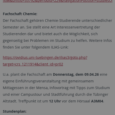
flow&unitId=35792&periodId=229&navigationPosition=studiesOf
Fachschaft Chemie:
Der Fachschaft gehören Chemie-Studierende unterschiedlicher
Semester an. Sie stellt eine Art Interessenvertretung der
Studierenden dar und bietet auch die Möglichkeit, sich
gegenseitig bei Problemen im Studium zu helfen. Weitere Infos
finden Sie unter folgendem ILIAS-Link:
https://ovidius.uni-tuebingen.de/ilias3/goto.php?
target=crs_1211914&client_id=pr02
U.a. plant die Fachschaft am
Donnerstag, dem 09.04.26
eine
eigene Einführungsveranstaltung mit gemeinsamem
Mittagessen in der Mensa, Infovortrag mit Tipps zum Studium
und einer Campustour und Stadtführung durch die Tübinger
Altstadt. Treffpunkt ist um
12 Uhr
vor dem Hörsaal
A3M04
.
Stundenplan: