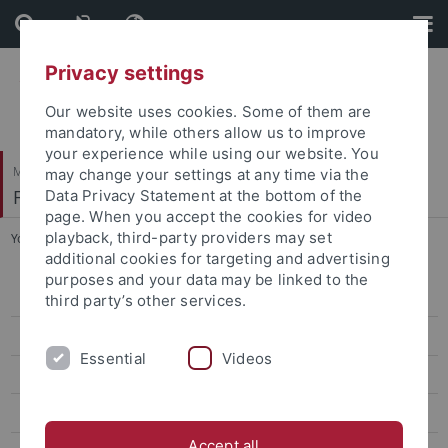
Skip
Skip
to
to
content
footer
Privacy settings
Our website uses cookies. Some of them are
mandatory, while others allow us to improve
your experience while using our website. You
Mathematisch-Naturwissenschaftliche Fakultät
may change your settings at any time via the
Fachbereich Chemie
Data Privacy Statement at the bottom of the
page. When you accept the cookies for video
playback, third-party providers may set
You are here:
Startseite
...
Bachelor of Science
additional cookies for targeting and advertising
purposes and your data may be linked to the
Studienberatung
third party’s other services.
Studienkommission
Essential
Videos
Studiengänge
Bachelor of Science
Accept all