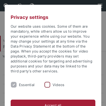
Skip
Skip
to
to
content
footer
Privacy settings
Our website uses cookies. Some of them are
mandatory, while others allow us to improve
your experience while using our website. You
Mathematisch-Naturwissenschaftliche Fakultät
may change your settings at any time via the
Fachbereich Chemie
Data Privacy Statement at the bottom of the
page. When you accept the cookies for video
playback, third-party providers may set
You are here:
Startseite
...
Auslandsstudium
additional cookies for targeting and advertising
purposes and your data may be linked to the
Studienberatung
third party’s other services.
Studienkommission
Essential
Videos
Studiengänge
Lehrinhalte
Accept all