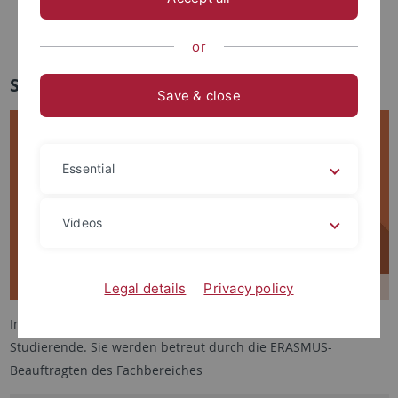
Praktikumsräume
Auslandsstudium
or
Studium im Ausland
Save & close
Essential
Videos
Legal details
Privacy policy
In Tübingen studieren regelmäßig zahlreiche ausländische
Studierende. Sie werden betreut durch die ERASMUS-
Beauftragten des Fachbereiches