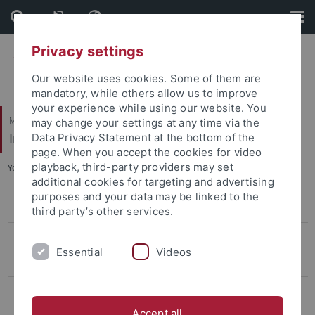
Skip
Skip
to
to
content
footer
Privacy settings
Our website uses cookies. Some of them are
mandatory, while others allow us to improve
your experience while using our website. You
Mathematisch-Naturwissenschaftliche Fakultät
may change your settings at any time via the
Institut für Astronomie & Astrophysik
Data Privacy Statement at the bottom of the
page. When you accept the cookies for video
playback, third-party providers may set
You are here:
Startseite
...
Kontakt
additional cookies for targeting and advertising
purposes and your data may be linked to the
Willkommen
third party’s other services.
Aktuelles
Essential
Videos
Studium
Forschung
Accept all