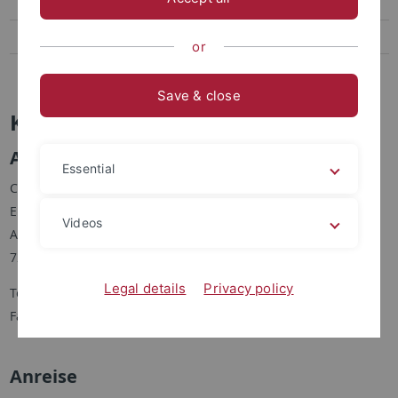
Mitarbeiter
Publikationen
or
Kontakt
Save & close
Kontakt und Anfahrt
Anschrift
Essential
Computational Physics Tübingen (CPT)
Eberhard Karls Universität
Videos
Auf der Morgenstelle 10 [Gebäude C]
72076 Tübingen
Legal details
Privacy policy
Tel +49 (0) 70 71 - 29 - 7 54 68
Fax +49 (0) 70 71 - 29 - 58 89
Anreise