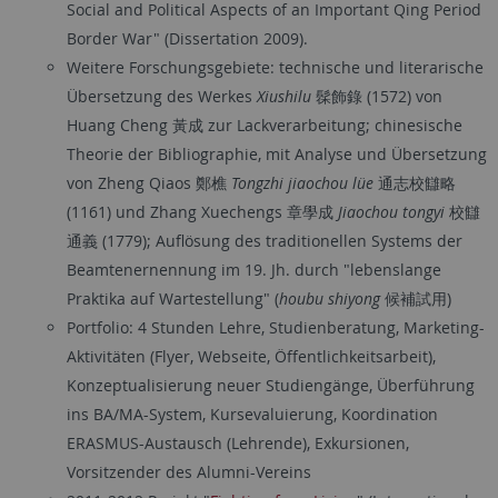
Social and Political Aspects of an Important Qing Period
Border War" (Dissertation 2009).
Weitere Forschungsgebiete: technische und literarische
Übersetzung des Werkes
Xiushilu
髹飾錄 (1572) von
Huang Cheng 黃成 zur Lackverarbeitung; chinesische
Theorie der Bibliographie, mit Analyse und Übersetzung
von Zheng Qiaos 鄭樵
Tongzhi jiaochou lüe
通志校讎略
(1161) und Zhang Xuechengs 章學成
Jiaochou tongyi
校讎
通義 (1779); Auflösung des traditionellen Systems der
Beamtenernennung im 19. Jh. durch "lebenslange
Praktika auf Wartestellung" (
houbu shiyong
候補試用)
Portfolio: 4 Stunden Lehre, Studienberatung, Marketing-
Aktivitäten (Flyer, Webseite, Öffentlichkeitsarbeit),
Konzeptualisierung neuer Studiengänge, Überführung
ins BA/MA-System, Kursevaluierung, Koordination
ERASMUS-Austausch (Lehrende), Exkursionen,
Vorsitzender des Alumni-Vereins