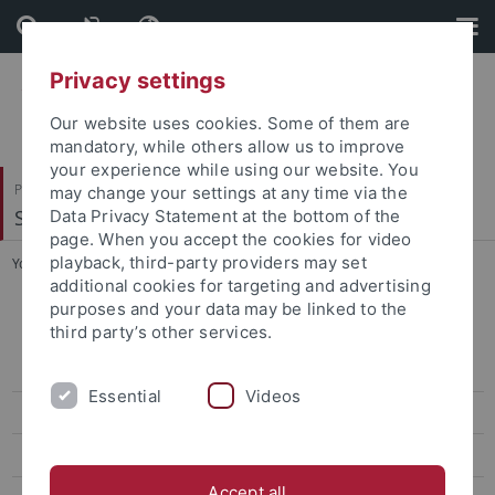
Skip
Skip
to
to
content
footer
Privacy settings
Our website uses cookies. Some of them are
mandatory, while others allow us to improve
your experience while using our website. You
Philosophische Fakultät
may change your settings at any time via the
Sinologie
Data Privacy Statement at the bottom of the
page. When you accept the cookies for video
playback, third-party providers may set
You are here:
Startseite
...
Lebenslauf
additional cookies for targeting and advertising
purposes and your data may be linked to the
Dr. Ulrich Theobald
third party’s other services.
Lebenslauf
Essential
Videos
Publikationen
Lehre
Accept all