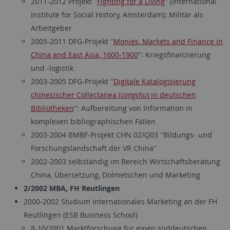
2011-2012 Projekt "
Fighting for a Living
" (International
Institute for Social History, Amsterdam): Militär als
Arbeitgeber
2005-2011 DFG-Projekt "
Monies, Markets and Finance in
China and East Asia, 1600-1900
": Kriegsfinanzierung
und -logistik
2003-2005 DFG-Projekt "
Digitale Katalogisierung
chinesischer Collectanea (
congshu
) in deutschen
Bibliotheken
": Aufbereitung von Information in
komplexen bibliographischen Fällen
2003-2004 BMBF-Projekt CHN 02/Q03 "Bildungs- und
Forschungslandschaft der VR China"
2002-2003 selbständig im Bereich Wirtschaftsberatung
China, Übersetzung, Dolmetschen und Marketing
2/2002 MBA, FH Reutlingen
2000-2002 Studium Internationales Marketing an der FH
Reutlingen (ESB Business School)
8-10/2001 Marktforschung für einen süddeutschen