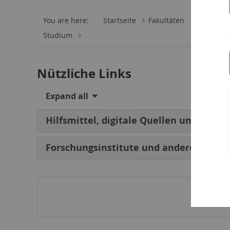
You are here:
Startseite
Fakultäten
Philosoph
Studium
Nützliche Links
Expand all
Hilfsmittel, digitale Quellen und Osteu
Forschungsinstitute und andere Einric