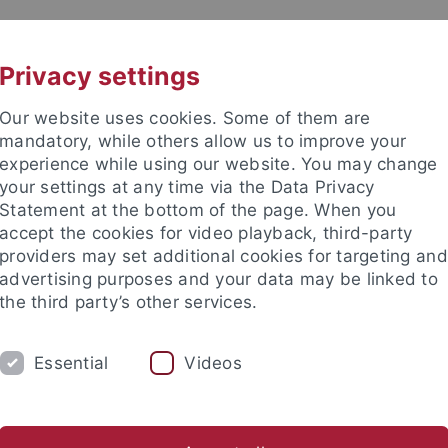
UNI A-Z
KONTAKT
Privacy settings
Our website uses cookies. Some of them are
mandatory, while others allow us to improve your
experience while using our website. You may change
your settings at any time via the Data Privacy
Statement at the bottom of the page. When you
accept the cookies for video playback, third-party
chte und Landeskunde
providers may set additional cookies for targeting and
advertising purposes and your data may be linked to
the third party’s other services.
Essential
Videos
UM
KOLLOQUIUM
FORSCHUNG
nreisen
Studierendenprojekte