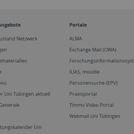
Angebote
Portale
zustand Netzwerk
ALMA
gen
Exchange Mail (OWA)
zmaterialien
Forschungsinformationssyst
e
ILIAS, moodle
enü
Personensuche (EPV)
r Uni Tübingen aktuell
Praxisportal
Generale
Timms Video Portal
Webmail Uni Tübingen
ltungskalender Uni