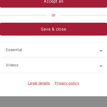
Accept all
ische Fakultät
Fachbereiche
Geschichtswissenschaft
Semi
or
Save & close
Essential
ropa-Portale
Videos
htungen
Legal details
Privacy policy
Zur Übersicht