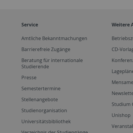
Service
Weitere 
Amtliche Bekanntmachungen
Betriebs
Barrierefreie Zugänge
CD-Vorla
Beratung für internationale
Konferen
Studierende
Lageplän
Presse
Mensam
Semestertermine
Newslette
Stellenangebote
Studium 
Studienorganisation
Unishop
Universitätsbibliothek
Veransta
Verzeichnis der Studiengänge