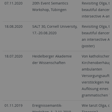
07.11.2020
20th Event Semantics
Revisiting Olga, t
Workshop, Tübingen
beautiful dancer:
intersective A-ana
18.08.2020
SALT 30, Cornell University,
Revisiting Olga, t
17.-20.08.2020
beautiful dancer: 
an intersective A-
(poster)
18.07.2020
Heidelberger Akademie
Von katholischen
der Wissenschaften
Kirchenoberhäupt
ambulanten
Versorgungsauftr
vierstöckigen Hau
Auflösung eines
grammatischen Tr
01.11.2019
Ereignissemantik-
Wie tanzt Olga, d
Workshop, 1.-2.11.2019,
Tänzerin?