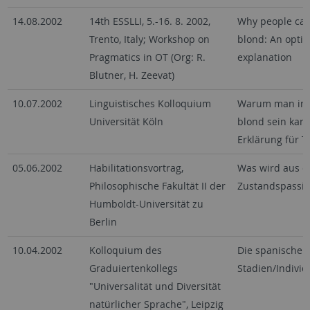
14.08.2002
14th ESSLLI, 5.-16. 8. 2002,
Why people can 
Trento, Italy; Workshop on
blond: An optim
Pragmatics in OT (Org: R.
explanation
Blutner, H. Zeevat)
10.07.2002
Linguistisches Kolloquium
Warum man im 
Universität Köln
blond sein kan
Erklärung für T
05.06.2002
Habilitationsvortrag,
Was wird aus d
Philosophische Fakultät II der
Zustandspassiv
Humboldt-Universität zu
Berlin
10.04.2002
Kolloquium des
Die spanischen
Graduiertenkollegs
Stadien/Individ
"Universalität und Diversität
natürlicher Sprache", Leipzig