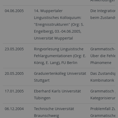
04.06.2005
14. Wuppertaler
Die Integration
Linguistisches Kolloquium:
beim Zustandsp
"Ereignisstrukturen" (Org: S.
Engelberg), 03.-04.06.2005,
Universität Wuppertal
23.05.2005
Ringvorlesung Linguistische
Grammatisch-pr
Fehlargumentationen (Org: E.
Über die Fehle
König, E. Lang), FU Berlin
Phänomene
20.05.2005
Graduiertenkolleg Universität
Das Zustandspas
Stuttgart
Kombinatorik - 
17.01.2005
Eberhard Karls Universität
Grammatisch ge
Tübingen
Kategorisierun
06.12.2004
Technische Universität
Problemfall Zus
Braunschweig
Grammatischer