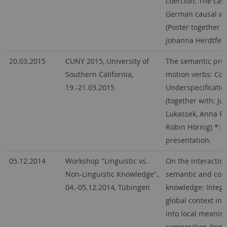
coercion: The case
German causal
vo
(Poster together w
Johanna Herdtfeld
20.03.2015
CUNY 2015, University of
The semantic proc
Southern California,
motion verbs: Coe
19.-21.03.2015
Underspecificatio
(together with: Jul
Lukassek, Anna Pr
Robin Hörnig) *: p
presentation.
05.12.2014
Workshop "Linguistic vs.
On the interactio
Non-Linguistic Knowledge",
semantic and con
04.-05.12.2014, Tübingen
knowledge: Integr
global context in
into local meanin
composition (toge