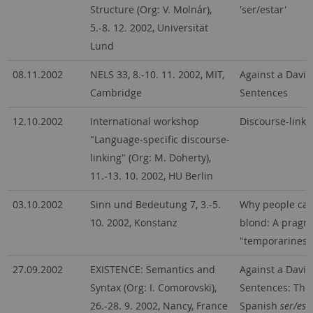
Structure (Org: V. Molnár),
'ser/estar'
5.-8. 12. 2002, Universität
Lund
08.11.2002
NELS 33, 8.-10. 11. 2002, MIT,
Against a David
Cambridge
Sentences
12.10.2002
International workshop
Discourse-linki
"Language-specific discourse-
linking" (Org: M. Doherty),
11.-13. 10. 2002, HU Berlin
03.10.2002
Sinn und Bedeutung 7, 3.-5.
Why people can 
10. 2002, Konstanz
blond: A pragma
"temporariness"
27.09.2002
EXISTENCE: Semantics and
Against a David
Syntax (Org: I. Comorovski),
Sentences: The
26.-28. 9. 2002, Nancy, France
Spanish
ser/est