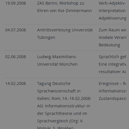
19.09.2008
ZAS Berlin; Workshop zu
Verb-Adjektiv-K
Ehren von Ilse Zimmermann
Interpretation r
Adjektivierung
04.07.2008
Antrittsvorlesung Universität
Zum Raum wird h
Tübingen
modale Veranke
Bedeutung
02.06.2008
Ludwig-Maximilians-
Sprachlich geb
Universität München
Eine integrativ
resultativer Ad
14.02.2008
Tagung Deutsche
Ereignisse – Re
Sprachwissenschaft in
Informationsst
Italien; Rom, 14.-16.02.2008:
Zustandspassiv
AG: Informationsstruktur in
der Sprachtheorie und im
Sprachvergleich (Org: V.
Molnár, S. Winkler)