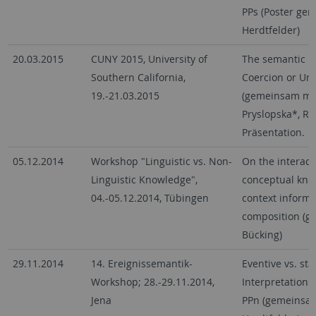
PPs (Poster ge
Herdtfelder)
20.03.2015
CUNY 2015, University of
The semantic pr
Southern California,
Coercion or Und
19.-21.03.2015
(gemeinsam mit:
Pryslopska*, Ro
Präsentation.
05.12.2014
Workshop "Linguistic vs. Non-
On the interac
Linguistic Knowledge",
conceptual know
04.-05.12.2014, Tübingen
context informa
composition (g
Bücking)
29.11.2014
14. Ereignissemantik-
Eventive vs. st
Workshop; 28.-29.11.2014,
Interpretations
Jena
PPn (gemeinsa