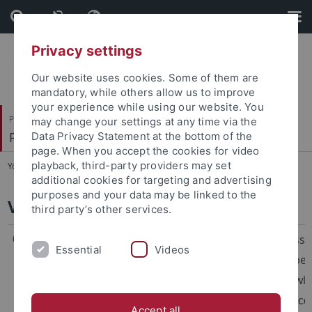
Skip
Skip
to
to
content
footer
Privacy settings
Our website uses cookies. Some of them are
mandatory, while others allow us to improve
your experience while using our website. You
Philosophische Fakultät
may change your settings at any time via the
Prof. Dr. Claudia Maienborn
Data Privacy Statement at the bottom of the
page. When you accept the cookies for video
playback, third-party providers may set
You are here:
Startseite
...
Vorträge
additional cookies for targeting and advertising
purposes and your data may be linked to the
Vorträge
third party’s other services.
06.05.2026
WCCFL 44, Universidad
At-Issueness
Essential
Videos
Nacional Autónoma de
Boundary betw
México, 06.-08.05.2026
World Knowl
German Discou
Accept all