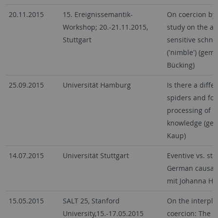
20.11.2015
15. Ereignissemantik-
On coercion by 
Workshop; 20.-21.11.2015,
study on the ad
Stuttgart
sensitive schnell
('nimble') (gem
Bücking)
25.09.2015
Universität Hamburg
Is there a diff
spiders and fo
processing of li
knowledge (ge
Kaup)
14.07.2015
Universität Stuttgart
Eventive vs. sta
German causal
mit Johanna Her
15.05.2015
SALT 25, Stanford
On the interpla
University,15.-17.05.2015
coercion: The 