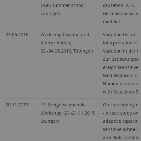
DGfS summer school;
causation: A TCL a
Tübingen
German causal vo
modifiers
03.06.2016
Workshop Position und
Variation bei der
Interpretation;
Interpretation oh
03.-04.06.2016, Tübingen
Variation in der P
Zur Bedeutungsad
ereignissensitiver
Modifikatoren in 
Nominaldomäne (
with Sebastian Bü
20.11.2015
15. Ereignissemantik-
On coercion by mo
Workshop; 20.-21.11.2015,
- a case study on 
Stuttgart
adaptive capacitie
sensitive schnell ('
and flink ('nimble'