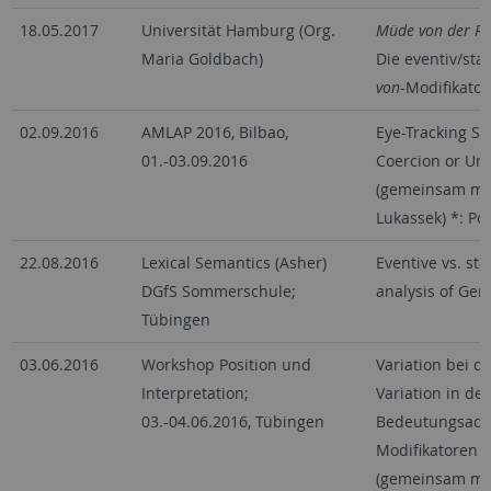
18.05.2017
Universität Hamburg (Org.
Müde von der Re
Maria Goldbach)
Die eventiv/sta
von
-Modifikator
02.09.2016
AMLAP 2016, Bilbao,
Eye-Tracking St
01.-03.09.2016
Coercion or Und
(gemeinsam mit:
Lukassek) *: Po
22.08.2016
Lexical Semantics (Asher)
Eventive vs. sta
DGfS Sommerschule;
analysis of Ger
Tübingen
03.06.2016
Workshop Position und
Variation bei d
Interpretation;
Variation in der
03.-04.06.2016, Tübingen
Bedeutungsadapt
Modifikatoren 
(gemeinsam mit