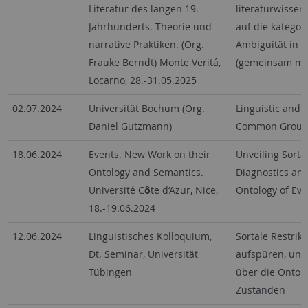
Literatur des langen 19.
literaturwissen
Jahrhunderts. Theorie und
auf die kategor
narrative Praktiken. (Org.
Ambiguität in F
Frauke Berndt) Monte Veritá,
(gemeinsam mit
Locarno, 28.-31.05.2025
02.07.2024
Universität Bochum (Org.
Linguistic and 
Daniel Gutzmann)
Common Grou
18.06.2024
Events. New Work on their
Unveiling Sorta
Ontology and Semantics.
Diagnostics and
Université C
ô
te d‘Azur, Nice,
Ontology of Eve
18.-19.06.2024
12.06.2024
Linguistisches Kolloquium,
Sortale Restrikt
Dt. Seminar, Universität
aufspüren, und
Tübingen
über die Ontolo
Zuständen