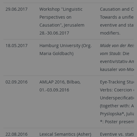
29.06.2017
Workshop "Linguistic
Causation and Coe
Perspectives on
Towards a unified
Causation", Jerusalem
eventive and stati
28.-30.06.2017
modifiers.
18.05.2017
Hamburg University (Org.
Müde von der Reis
Maria Goldbach)
vom Staub
: Die
eventiv/stativ-Amb
kausaler
von
-Modi
02.09.2016
AMLAP 2016, Bilbao,
Eye-Tracking Stud
01.-03.09.2016
Verbs: Coercion o
Underspecificatio
(together with: A
Pryslopska*, Julia
*: Poster presenta
22.08.2016
Lexical Semantics (Asher)
Eventive vs. stativ