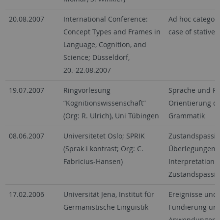
20.08.2007
International Conference:
Ad hoc categori
Concept Types and Frames in
case of stative 
Language, Cognition, and
Science; Düsseldorf,
20.-22.08.2007
19.07.2007
Ringvorlesung
Sprache und R
“Kognitionswissenschaft”
Orientierung du
(Org: R. Ulrich), Uni Tübingen
Grammatik
08.06.2007
Universitetet Oslo; SPRIK
Zustandspassiv 
(Sprak i kontrast; Org: C.
Überlegungen zu
Fabricius-Hansen)
Interpretation 
Zustandspassiv
17.02.2006
Universität Jena, Institut für
Ereignisse und
Germanistische Linguistik
Fundierung und
Anwendungen