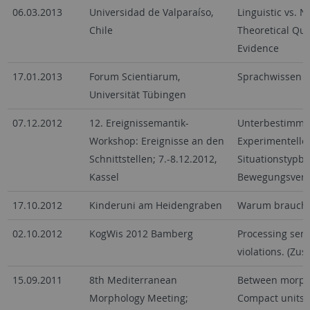
06.03.2013
Universidad de Valparaíso,
Linguistic vs. 
Chile
Theoretical Qu
Evidence
17.01.2013
Forum Scientiarum,
Sprachwissen v
Universität Tübingen
07.12.2012
12. Ereignissemantik-
Unterbestimmth
Workshop: Ereignisse an den
Experimentelle
Schnittstellen; 7.-8.12.2012,
Situationstypb
Kassel
Bewegungsver
17.10.2012
Kinderuni am Heidengraben
Warum brauche
02.10.2012
KogWis 2012 Bamberg
Processing sema
violations. (Z
15.09.2011
8th Mediterranean
Between morpho
Morphology Meeting;
Compact units o