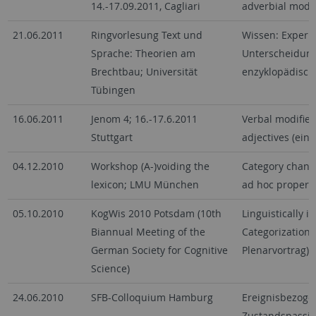
14.-17.09.2011, Cagliari
adverbial modi
21.06.2011
Ringvorlesung Text und
Wissen: Experim
Sprache: Theorien am
Unterscheidung
Brechtbau; Universität
enzyklopädisc
Tübingen
16.06.2011
Jenom 4; 16.-17.6.2011
Verbal modifier
Stuttgart
adjectives (ein
04.12.2010
Workshop (A-)voiding the
Category chang
lexicon; LMU München
ad hoc properti
05.10.2010
KogWis 2010 Potsdam (10th
Linguistically 
Biannual Meeting of the
Categorization 
German Society for Cognitive
Plenarvortrag)
Science)
24.06.2010
SFB-Colloquium Hamburg
Ereignisbezoge
Zustandspassiv