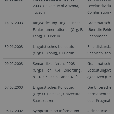
2003, University of Arizona,
Level/Individual
Tucson
Combination wi
14.07.2003
Ringvorlesung Linguistische
Grammatisch-pr
Fehlargumentationen (Org: E.
Über die Fehle
Lang), HU Berlin
Phänomene
30.06.2003
Linguistisches Kolloquium
Eine diskursbas
(Org: E. König), FU Berlin
Spanisch 'ser/e
09.05.2003
Semantikkonferenz 2003
Grammatisch e
(Org: I. Pohl, K.-P. Konerding),
Bedeutungsver
8.-10. 05. 2003, Landau/Pfalz
agentiven (Um-)
07.05.2003
Linguistisches Kolloquium
Die Unterschei
(Org: U. Demske), Universität
permanenter Ei
Saarbrücken
oder Pragmatik
06.12.2002
Symposium on Information
A discourse-ba