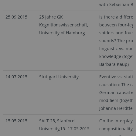
with Sebastian Bü
25.09.2015
25 Jahre GK
Is there a differe
Kognitionswissenschaft,
between four-leg
University of Hamburg
spiders and four-
sounds? The proce
linguistic vs. non-
knowledge (togeth
Barbara Kaup)
14.07.2015
Stuttgart University
Eventive vs. stativ
causation: The ca
German causal
vo
modifiers (togethe
Johanna Herdtfeld
15.05.2015
SALT 25, Stanford
On the interplay o
University,15.-17.05.2015
compositionality 