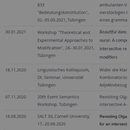
833
ambulanten Ve
"Bedeutungskonstitution",
vierstöckigen H
02.-05.03.2021, Tübingen
eines grammati
30.01.2021
Workshop "Theoretical and
Beautiful dance
Experimental Approaches to
nurse
: A compos
Modification", 28.-30.01.2021,
intersective re
Tübingen
modifiers
18.11.2020
Linguistisches Kolloquium,
Wider die Klam
Dt. Seminar, Universität
Kombinatorisch
Tübingen
Adjektivbezug 
07.11.2020
20th Event Semantics
Revisiting Olga
Workshop, Tübingen
intersective A-a
18.08.2020
SALT 30, Cornell University,
Revisiting Olga, 
17.-20.08.2020
for an intersecti