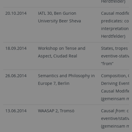
Herdtfelder)
20.10.2014
IATL 30, Ben Gurion
Causal modificat
University Beer Sheva
predicates: co
interpretation
Herdtfelder)
18.09.2014
Workshop on Tense and
States, tropes 
Aspect, Ciudad Real
eventive-stativ
“from”
26.06.2014
Semantics and Philosophy in
Composition, Co
Europe 7, Berlin
Deriving Eventi
Causal Modifier
(gemeinsam mit
13.06.2014
WAASAP 2, Tromsö
Causal
from
: c
eventive/stative
(gemeinsam mit