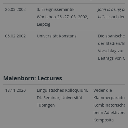
26.03.2002
3. Ereignissemantik-
John is being pol
Workshop 26.-27. 03. 2002,
be
"-Lesart der 
Leipzig
06.02.2002
Universität Konstanz
Die spanischen
der Stadien/Ind
Vorschlag zur
Beitrags von G
Maienborn: Lectures
18.11.2020
Linguistisches Kolloquium,
Wider die
Dt. Seminar, Universität
Klammerparadoxi
Tübingen
Kombinatorische I
beim Adjektivbez
Komposita