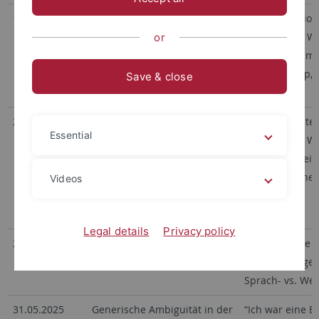
16.03.2026
TeaP 2026, Tübingen,
When Negation 
15.-18.03.2026; Symposium:
Semantic vs. W
or
Negation Processing:
(gemeinsam mit
Interpretation, Mechanisms
Barbara Kaup, ,
Save & close
and Effects
27.09.2025
Sinn und Bedeutung 30,
“Wait a minute!
Essential
Goethe-Universität Frankfurt,
Semantic vs. W
23.-27.09.2025; Special
(Poster; gemei
Session: Philosophical and
Frauke Buscher
Videos
Linguistic Approaches to
Dudschig)
Negation
Legal details
Privacy policy
23.06.2025
Universität Leipzig (Org.
“But What are t
Martin Schäfer)
Neue Zugänge 
Sprach- vs. Wel
31.05.2025
Generische Ambiguität in der
“Ich war eine B