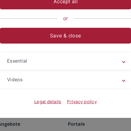
Accept all
ische Fakultät
...
Abteilungen
Linguistik
Personen
M
or
Save & close
 Wilhelmstr. 50 D-72074 Tübingen
Essential
Videos
Legal details
Privacy policy
Angebote
Portale