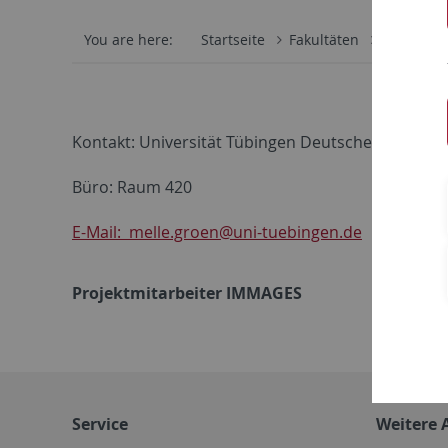
You are here:
Startseite
Fakultäten
Philosoph
Kontakt: Universität Tübingen Deutsches Seminar
Büro: Raum 420
E-Mail: melle.groen@uni-tuebingen.de
Projektmitarbeiter IMMAGES
Service
Weitere 