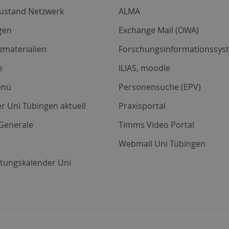
zustand Netzwerk
ALMA
gen
Exchange Mail (OWA)
zmaterialien
Forschungsinformationssyst
e
ILIAS, moodle
enü
Personensuche (EPV)
r Uni Tübingen aktuell
Praxisportal
Generale
Timms Video Portal
Webmail Uni Tübingen
ltungskalender Uni