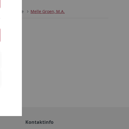
itarbeitende
Melle Groen, M.A.
Kontaktinfo