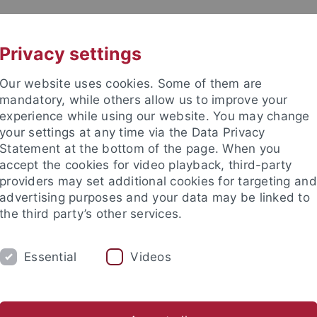
UNI A-Z
KONTAKT
Privacy settings
Our website uses cookies. Some of them are
mandatory, while others allow us to improve your
experience while using our website. You may change
your settings at any time via the Data Privacy
Statement at the bottom of the page. When you
accept the cookies for video playback, third-party
er
providers may set additional cookies for targeting and
advertising purposes and your data may be linked to
the third party’s other services.
Essential
Videos
LEHRE
PROJEKTE
PUBLIKATIONEN
oktorandin mit Stipendium)
Silke Walzer, M.A.
Ehemalige M