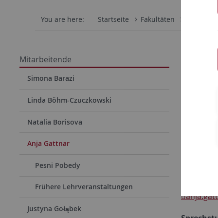
You are here:
Startseite
Fakultäten
Philosoph
Dr. A
Mitarbeitende
akadem
Simona Barazi
Universit
Linda Böhm-Czuczkowski
Slavische
Natalia Borisova
Wilhelmst
Zi. 529
Anja Gattnar
72074 Tü
Pesni Pobedy
Telefon 0
Fax 0049-
Frühere Lehrveranstaltungen
anja.gat
Justyna Gołąbek
Sprechstu