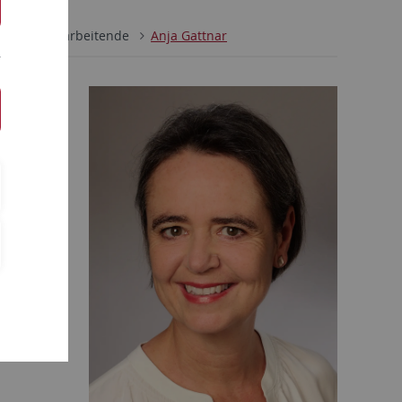
itut
Mitarbeitende
Anja Gattnar
r