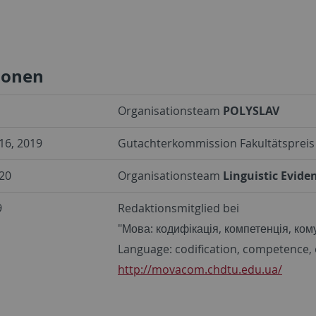
ionen
Organisationsteam
POLYSLAV
16, 2019
Gutachterkommission Fakultätspreis 
20
Organisationsteam
Linguistic Evide
9
Redaktionsmitglied bei
"Мова: кодифікація, компетенція, кому
Language: codification, competence
http://movacom.chdtu.edu.ua/