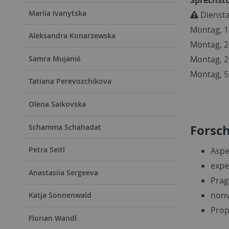
Mariia Ivanytska
Diensta
Montag, 1
Aleksandra Konarzewska
Montag, 2
Montag, 2
Samra Mujanić
Montag, 5
Tatiana Perevozchikova
Olena Saikovska
Forsc
Schamma Schahadat
Petra Seitl
Aspe
expe
Anastasiia Sergeeva
Prag
nonv
Katja Sonnenwald
Pro
Florian Wandl