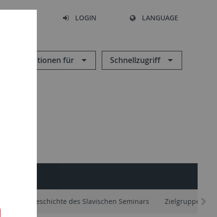
SEARCH
LOGIN
LANGUAGE
Informationen für
Schnellzugriff
L
liste
Geschichte des Slavischen Seminars
Zielgruppen