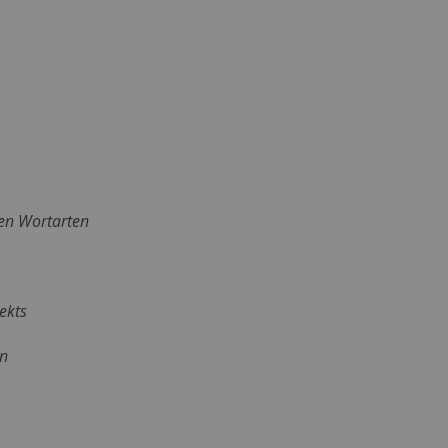
ren Wortarten
ekts
en