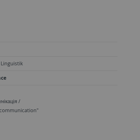
Linguistik
nce
нікація /
, communication"