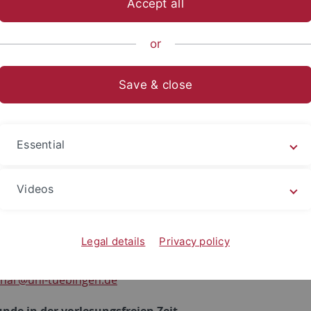
Accept all
ische Fakultät
...
Neuphilologie
Slavisches Seminar
Inst
or
nja Gattnar
Save & close
ische Mitarbeiterin am Slavischen Semina
ät Tübingen
Essential
s Seminar
r. 50
Videos
bingen
049-(0)7071-29-74314
Legal details
Privacy policy
(0)7071-29-5924
tnar
@uni-tuebingen.de
nde in der vorlesungsfreien Zeit