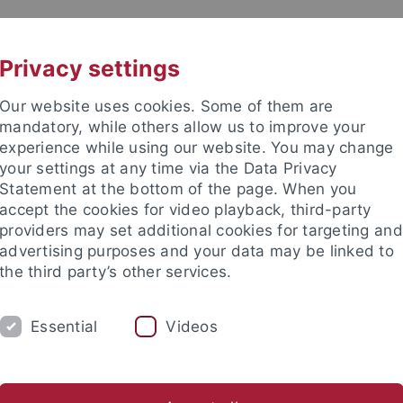
UNI A-Z
KONTAKT
Privacy settings
Our website uses cookies. Some of them are
mandatory, while others allow us to improve your
experience while using our website. You may change
your settings at any time via the Data Privacy
Statement at the bottom of the page. When you
accept the cookies for video playback, third-party
providers may set additional cookies for targeting and
advertising purposes and your data may be linked to
the third party’s other services.
Essential
Videos
STUDIUM
FORSCHUNG
INTERNATIONA
Beirat des Slavischen Seminars
Fachschaft Slavistik
Mailing