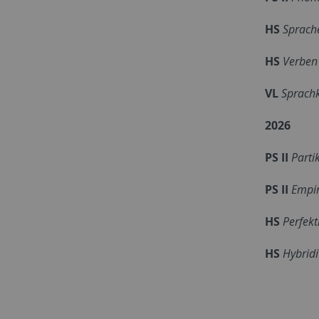
HS
Sprache
HS
Verben
VL
Sprach
2026
PS II
Partik
PS II
Empir
HS
Perfekt
HS
Hybridi