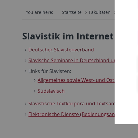
You are here:
Startseite
Fakultäten
Philosoph
Slavistik im Internet
Deutscher Slavistenverband
Slavische Seminare in Deutschland und weltwei
Links für Slavisten:
Allgemeines sowie West- und Ostslavisch
Südslavisch
Slavistische Textkorpora und Textsammlungen
Elektronische Dienste (Bedienungsanleitungen