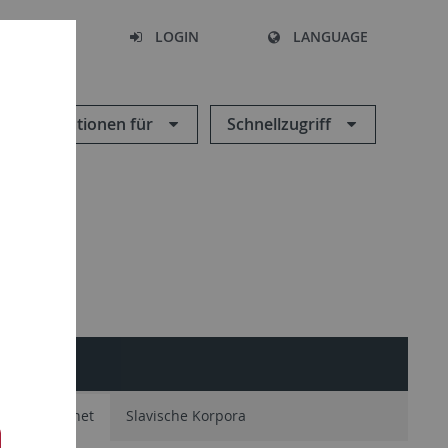
SEARCH
LOGIN
LANGUAGE
Informationen für
Schnellzugriff
L
tik im Internet
Slavische Korpora