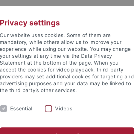
UNI A-Z
KONTAKT
Privacy settings
Our website uses cookies. Some of them are
mandatory, while others allow us to improve your
experience while using our website. You may change
your settings at any time via the Data Privacy
Statement at the bottom of the page. When you
accept the cookies for video playback, third-party
providers may set additional cookies for targeting and
advertising purposes and your data may be linked to
the third party’s other services.
Essential
Videos
STUDIUM
FORSCHUNG
INTERNATIONA
litationen
Tagungen
Publikationen
Vorträge
Slavis