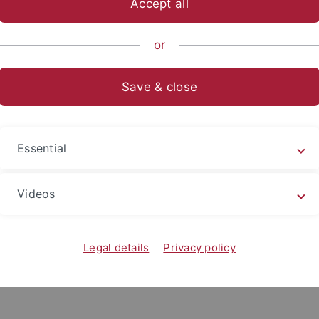
Accept all
ische Fakultät
Fachbereiche
Neuphilologie
Slavisches Se
or
Save & close
t
Essential
Videos
Legal details
Privacy policy
)