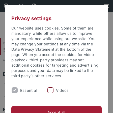
Skip
Skip
to
to
content
footer
Privacy settings
Our website uses cookies. Some of them are
mandatory, while others allow us to improve
your experience while using our website. You
Philosophische Fakultät
may change your settings at any time via the
Slavisches Seminar
Data Privacy Statement at the bottom of the
page. When you accept the cookies for video
playback, third-party providers may set
You are here:
Startseite
...
Slavistik im Internet
additional cookies for targeting and advertising
purposes and your data may be linked to the
Elektronische Zeitschriften und Zeitungen
third party’s other services.
Elektronische Zeitschriftenbibliothek der UB Tübingen:
Slavistik
Essential
Videos
Digitalizovaný archiv časopisů
Portale
Accept all