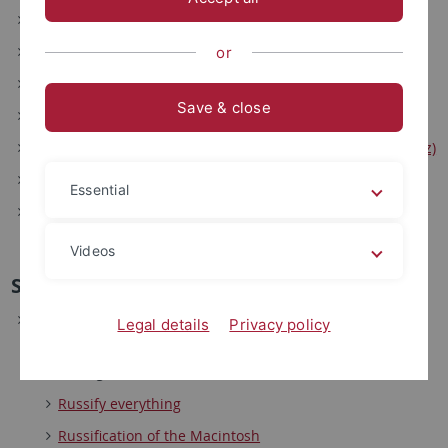
Slavisches im Internet
Informationsquellen zum Fach Slavistik im Internet
or
Osteuropa-Netzwerk
Save & close
Virtuelle Fachbibliothek Osteuropa
WEBIS (Staatsbibliothek zu Berlin - Preußischer Kulturbesitz)
Virtuelle Fachbibliothek Slavistik
Essential
Kategorie Slawistik in der Düsseldorfer Virtuellen
Fachbibliothek
Videos
Slavistik und Computer
Übersichtsseiten:
Legal details
Privacy policy
Slavistik und Computer
(von Daniel Bunčić, Uni
Tübingen)
Russify everything
Russification of the Macintosh