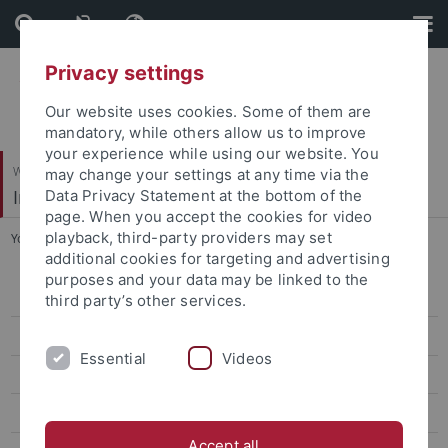
Skip
Skip
to
to
content
footer
Privacy settings
Our website uses cookies. Some of them are
mandatory, while others allow us to improve
your experience while using our website. You
Wirtschafts- und Sozialwissenschaftliche Fakultät
may change your settings at any time via the
Institut für Politikwissenschaft
Data Privacy Statement at the bottom of the
page. When you accept the cookies for video
playback, third-party providers may set
You are here:
Startseite
...
Studiengänge am Institut
additional cookies for targeting and advertising
purposes and your data may be linked to the
B.A.-Studiengang
third party’s other services.
Lehramt-Studiengangsinformationen
Essential
Videos
Master of Peace Research and International Relations (M.A.)
MADRE
Accept all