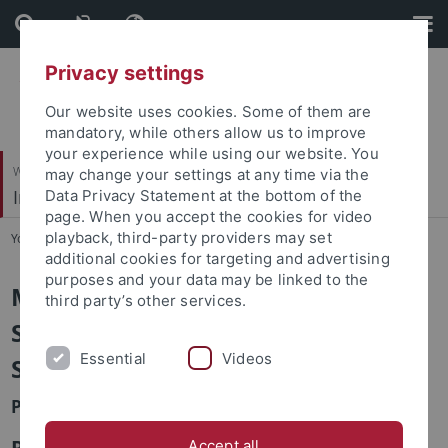
Skip
Skip
to
to
content
footer
Privacy settings
Our website uses cookies. Some of them are
mandatory, while others allow us to improve
your experience while using our website. You
Wirtschafts- und Sozialwissenschaftliche Fakultät
may change your settings at any time via the
Institut für Soziologie
Data Privacy Statement at the bottom of the
page. When you accept the cookies for video
playback, third-party providers may set
You are here:
Startseite
...
Arbeitsbereiche
additional cookies for targeting and advertising
purposes and your data may be linked to the
Methoden der empirischen
third party’s other services.
Sozialforschung und
Essential
Videos
Sozialstrukturanalyse
Prof. Dr. Steffen Hillmert
Profil des Arbeitsbereichs
Accept all