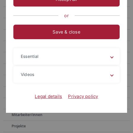
Justyna Gołąbek
Mariia Ivanytska
or
Aleksandra Konarzewska
Save & close
Samra Mujanić
Tatiana Perevozchikova
Essential
Olena Saikovska
Schamma Schahadat
Videos
Lebenslauf
Veranstaltungen
Legal details
Privacy policy
Lehrveranstaltungen in früheren Semestern
Mitarbeiter/innen
Projekte