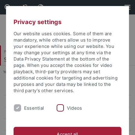
Skip
Skip
to
to
content
footer
Privacy settings
Our website uses cookies. Some of them are
mandatory, while others allow us to improve
your experience while using our website. You
Philosophische Fakultät
may change your settings at any time via the
Slavisches Seminar
Data Privacy Statement at the bottom of the
page. When you accept the cookies for video
playback, third-party providers may set
You are here:
Startseite
...
Schamma Schahadat
additional cookies for targeting and advertising
purposes and your data may be linked to the
Simona Barazi
third party’s other services.
Linda Böhm-Czuczkowski
Essential
Videos
Natalia Borisova
Anja Gattnar
Accept all