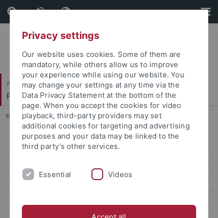
Skip
Skip
to
to
content
footer
Privacy settings
Our website uses cookies. Some of them are
mandatory, while others allow us to improve
your experience while using our website. You
Wirtschafts- und Sozialwissenschaftliche Fakultät
may change your settings at any time via the
Fachbereich Wirtschaftswissenschaft
Data Privacy Statement at the bottom of the
page. When you accept the cookies for video
playback, third-party providers may set
You are here:
Startseite
...
FAQs Bachelor
additional cookies for targeting and advertising
purposes and your data may be linked to the
Studienfachberatung
third party’s other services.
Ansprechpartner
Essential
Videos
FAQs Bachelor
FAQs Master
Accept all