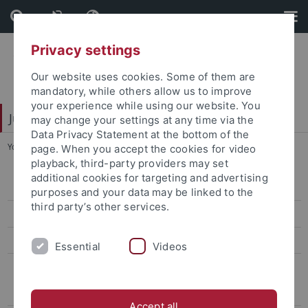
Skip
Skip
to
to
content
footer
Privacy settings
Our website uses cookies. Some of them are
mandatory, while others allow us to improve
your experience while using our website. You
Juristische Fakultät
may change your settings at any time via the
Data Privacy Statement at the bottom of the
You are here:
Startseite
...
Reichold, Hermann
page. When you accept the cookies for video
playback, third-party providers may set
additional cookies for targeting and advertising
Lehrstühle Bürgerliches Recht
purposes and your data may be linked to the
third party’s other services.
Lehrstühle Öffentliches Recht
Lehrstühle Strafrecht
Essential
Videos
Emeritierte und pensionierte Professoren
Assmann, Heinz-Dieter
Accept all