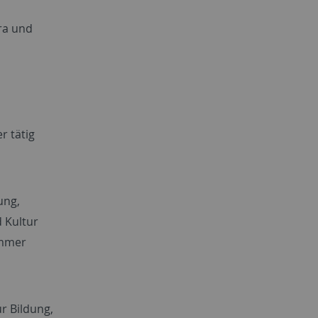
ra und
r tätig
ung,
d Kultur
ummer
ur Bildung,