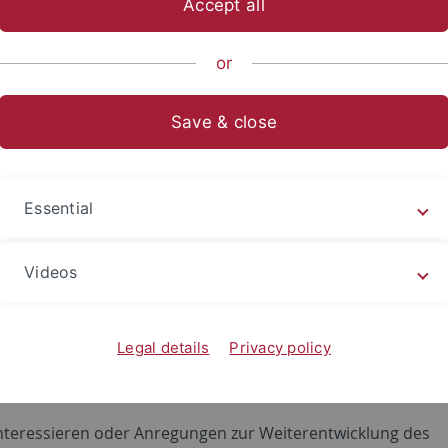
Accept all
or
te. Erstens entwickle und evaluiere ich KI-gestützte
Save & close
text. Gemeinsam mit Kolleginnen und Kollegen am IWM Leib
sychologie der Universität Tübingen untersuche ich die Cha
teme. Außerdem analysiere ich, wie Lehrkräfte sowie Schüler
Essential
t-Projekt, das vom Zentrum für Schulqualität und Lehrerbil
Videos
rnen:digital alternative Strategien, um die Bedürfnisse von
heben – als Grundlage ko-konstruktiver Transferaktivitäten
Legal details
Privacy policy
d Weiterbildung zu mobilisieren und zugleich pädagogische
zurückzuspielen, um künftige Forschungsrichtungen mitzug
interessieren oder Anregungen zur Weiterentwicklung des