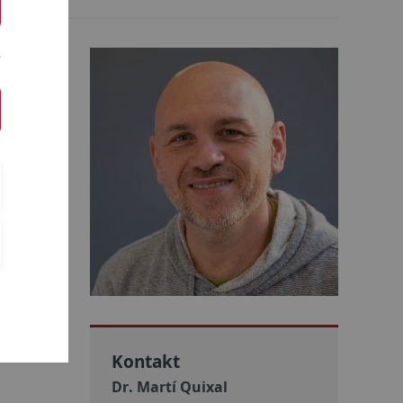
niz-
ncen und
innen und
dung
. Diese
estalten.
Kontakt
Dr. Martí Quixal