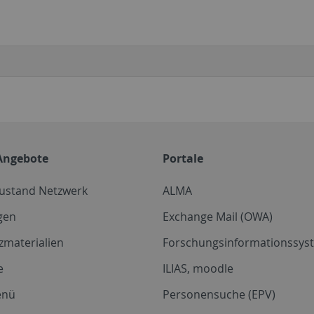
Angebote
Portale
zustand Netzwerk
ALMA
gen
Exchange Mail (OWA)
zmaterialien
Forschungsinformationssyst
e
ILIAS, moodle
enü
Personensuche (EPV)