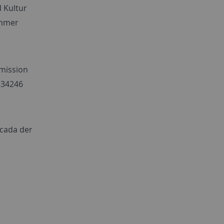
d Kultur
ummer
mmission
-34246
icada der