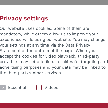
UNI A-Z
KONTAKT
Privacy settings
Our website uses cookies. Some of them are
mandatory, while others allow us to improve your
experience while using our website. You may change
your settings at any time via the Data Privacy
ital Education
Statement at the bottom of the page. When you
accept the cookies for video playback, third-party
providers may set additional cookies for targeting and
advertising purposes and your data may be linked to
the third party’s other services.
TRANSFER
STUDIUM
AKTUEL
Essential
Videos
a Becker
Stephen Bodnar
Marcel Capparozza
Jingjing 
nd Institute
Tübingen Center for Digital Education
Team
M