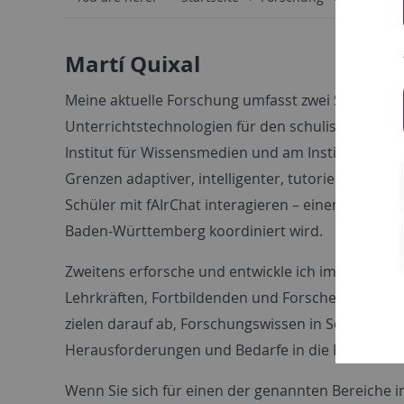
Martí Quixal
Meine aktuelle Forschung umfasst zwei Schwerpunk
Unterrichtstechnologien für den schulischen Kon
Institut für Wissensmedien und am Institut für P
Grenzen adaptiver, intelligenter, tutorieller Sys
Schüler mit fAIrChat interagieren – einem Chatbo
Baden-Württemberg koordiniert wird.
Zweitens erforsche und entwickle ich im Projekt le
Lehrkräften, Fortbildenden und Forschenden zu er
zielen darauf ab, Forschungswissen in Schulen un
Herausforderungen und Bedarfe in die Forschung 
Wenn Sie sich für einen der genannten Bereiche 