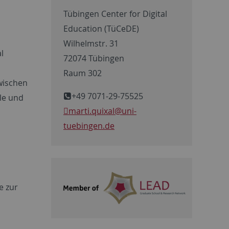
Tübingen Center for Digital
Education (TüCeDE)
Wilhelmstr. 31
l
72074 Tübingen
Raum 302
wischen
+49 7071-29-75525
le und
marti.quixal
@uni-
tuebingen.de
e zur