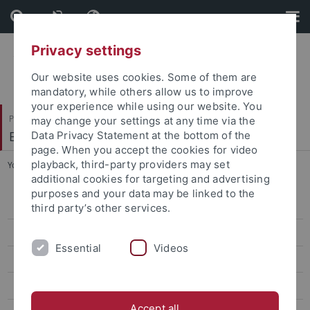
Skip
Skip
to
to
content
footer
Privacy settings
Our website uses cookies. Some of them are
mandatory, while others allow us to improve
your experience while using our website. You
Philosophische Fakultät
may change your settings at any time via the
Ethnologie
Data Privacy Statement at the bottom of the
page. When you accept the cookies for video
playback, third-party providers may set
You are here:
Startseite
...
Angewandte Ethnologie
additional cookies for targeting and advertising
purposes and your data may be linked to the
Angewandte Ethnologie
third party’s other services.
Ethnologie der Flucht und Flüchtlingshilfe
Essential
Videos
Ethnologie in der Schule
Interkulturelle Kommunikation
Accept all