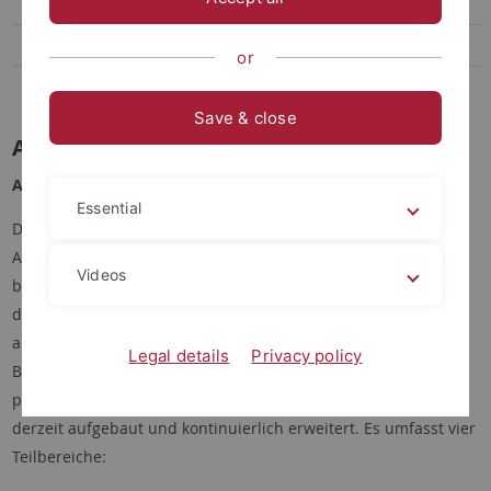
Museumsethnologie
Radiojournalismus
or
Regionale Schwerpunkte
Save & close
Angewandte Ethnologie
Angewandte Ethnologie
Essential
Die Angewandte Ethnologie (auch Praktische Ethnologie oder
Anwendungsorientierte Ethnologie genannt) ist neben den
Videos
beiden regionalen Schwerpunkten Süd- und Zentralasien die
dritte Säule der Tübinger Ethnologie. Sowohl in den Bachelor-
als auch in den Masterstudiengängen sind Angebote zu
Legal details
Privacy policy
Berufsfeldern, anwendungsorientierten Methoden und
praxisbezogener Forschung integriert. Das Angebot wird
derzeit aufgebaut und kontinuierlich erweitert. Es umfasst vier
Teilbereiche: