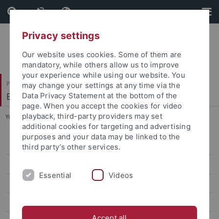
Skip
Skip
to
to
content
footer
Privacy settings
Our website uses cookies. Some of them are
mandatory, while others allow us to improve
your experience while using our website. You
Philosophische Fakultät
may change your settings at any time via the
Ethnologie
Data Privacy Statement at the bottom of the
page. When you accept the cookies for video
playback, third-party providers may set
You are here:
Startseite
...
Prof. Dr. Carola Lorea
additional cookies for targeting and advertising
purposes and your data may be linked to the
Prof. Dr. Carola Lorea
third party’s other services.
Curriculum Vitae
Essential
Videos
Publications
Teaching
Accept all