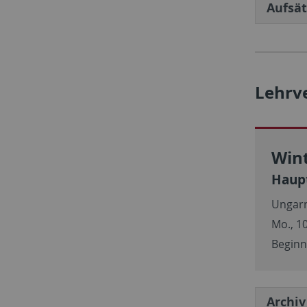
Aufsät
Lehrv
Win
Haup
Ungarn
Mo., 1
Beginn
Archiv