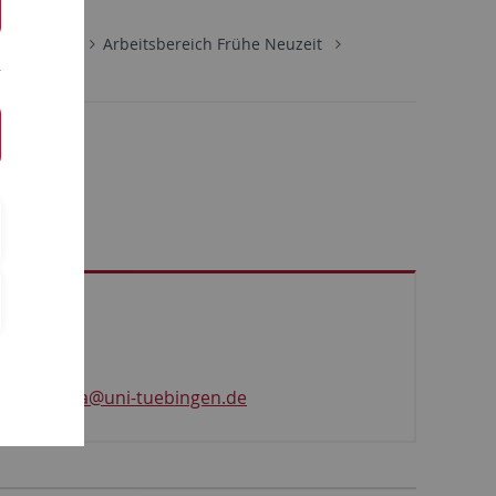
Personen
Arbeitsbereich Frühe Neuzeit
Tübingen
marta.fata
@uni-tuebingen.de