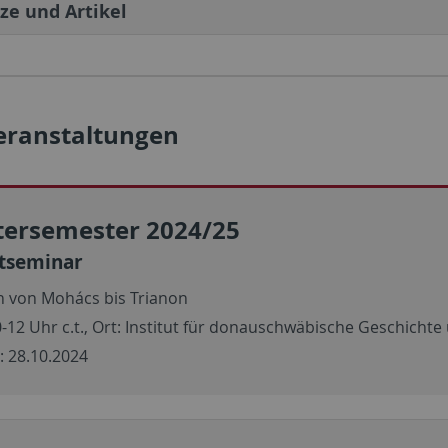
ze und Artikel
eranstaltungen
tersemester 2024/25
tseminar
 von Mohács bis Trianon
0-12 Uhr c.t., Ort: Institut für donauschwäbische Geschich
: 28.10.2024