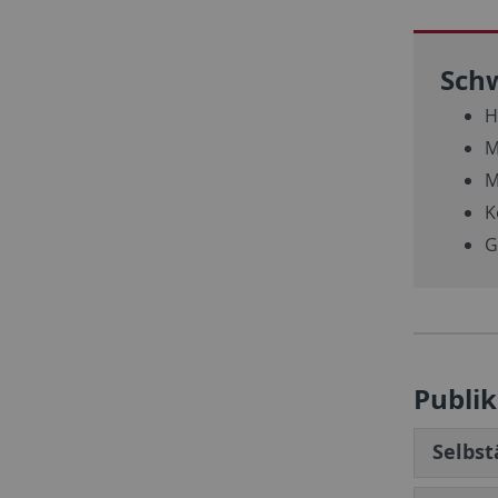
Sch
H
M
M
K
G
Publi
Selbst