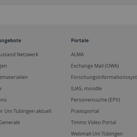
Angebote
Portale
zustand Netzwerk
ALMA
gen
Exchange Mail (OWA)
zmaterialien
Forschungsinformationssyst
e
ILIAS, moodle
enü
Personensuche (EPV)
r Uni Tübingen aktuell
Praxisportal
Generale
Timms Video Portal
Webmail Uni Tübingen