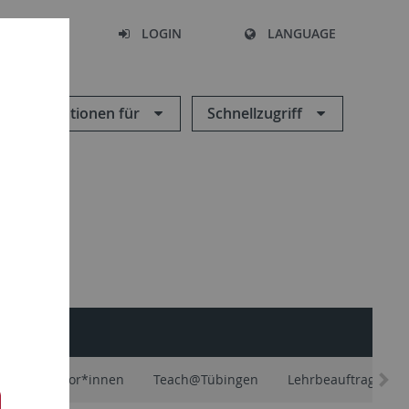
SEARCH
LOGIN
LANGUAGE
Informationen für
Schnellzugriff
äfte und Tutor*innen
Teach@Tübingen
Lehrbeauftragte