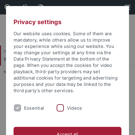
Skip
Skip
to
to
content
footer
Privacy settings
Our website uses cookies. Some of them are
mandatory, while others allow us to improve
your experience while using our website. You
Philosophische Fakultät
may change your settings at any time via the
Neuere Geschichte
Data Privacy Statement at the bottom of the
page. When you accept the cookies for video
playback, third-party providers may set
You are here:
Startseite
...
Dr. Frederike Schotters
additional cookies for targeting and advertising
purposes and your data may be linked to the
Prof. Dr. Ewald Frie
third party’s other services.
Ruby Guyot
Essential
Videos
Dr. Sabine Hanke
Prof. Dr. Jan C. Jansen
Accept all