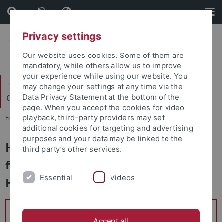
Skip
Skip
to
to
content
footer
Privacy settings
Our website uses cookies. Some of them are
mandatory, while others allow us to improve
your experience while using our website. You
Philosophische Fakultät
may change your settings at any time via the
Geschichtsdidaktik und Public History
Data Privacy Statement at the bottom of the
page. When you accept the cookies for video
playback, third-party providers may set
You are here:
Startseite
...
Institut
additional cookies for targeting and advertising
purposes and your data may be linked to the
Herzlich Willkommen am Institut
third party’s other services.
für Geschichtsdidaktik und Public
Essential
Videos
History
Stellungnahme der Konferenz für
Accept all