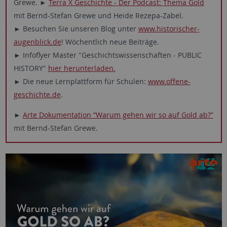
Grewe. ►
Terra X Geschichte - Der Podcast: Thema Gold
mit Bernd-Stefan Grewe und Heide Rezepa-Zabel.
► Besuchen Sie unseren Blog unter
www.historischer-
augenblick.de
! Wöchentlich neue Beiträge.
► Infoflyer Master "Geschichtswissenschaften - PUBLIC
HISTORY"
hier herunterladen.
► Die neue Lernplattform für Schulen:
www.offene-
geschichte.de
.
►
Arte Dokumentation “Warum gehen wir so auf Gold ab?”
mit Bernd-Stefan Grewe.