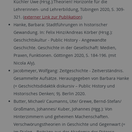
Küchler Uwe (Hrsg.):Theorien! Horizonte für die
Lehrerinnen- und Lehrerbildung, Tübingen 2020, S. 309-
321. (
externer Link zur Publikation
)
Hanke, Barbara: Stadtführungen in historischer
Gewandung. In: Felix Hinz/Andreas Körber (Hrsg.):
Geschichtskultur - Public History - Angewandte
Geschichte. Geschichte in der Gesellschaft: Medien,
Praxen, Funktionen. Göttingen 2020, S. 184-196. (mit
Nicola Aly).
Jacobmeyer, Wolfgang: Zeitgeschichte - Zeitverständnis.
Gesammelte Aufsätze. Herausgegeben von Barbara Hanke
(= Geschichtsdidaktik diskursiv – Public History und
Historisches Denken; 9). Berlin 2020.
Butter, Michael/ Caumanns, Ute/ Grewe, Bernd-Stefan/
Großmann, Johannes/ Kuber, Johannes (Hgg.): Von
Hinterzimmern und geheimen Machenschaften.
Verschwörungstheorien in Geschichte und Gegenwart (=
Im Dialog – Beiträge aus der Akademie der Diözese