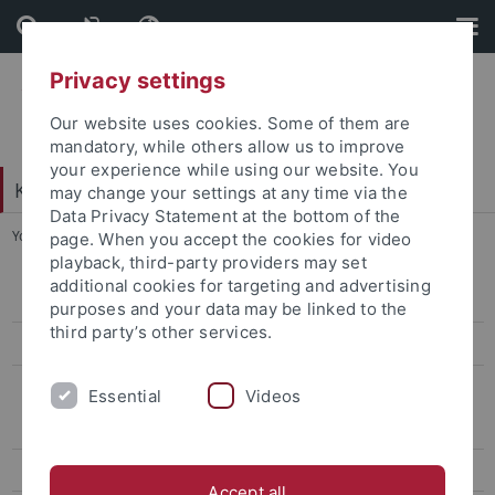
Skip
Skip
to
to
content
footer
Privacy settings
Our website uses cookies. Some of them are
mandatory, while others allow us to improve
your experience while using our website. You
Katholisch-Theologische Fakultät
may change your settings at any time via the
Data Privacy Statement at the bottom of the
You are here:
Startseite
...
2015: Charles Taylor
page. When you accept the cookies for video
playback, third-party providers may set
additional cookies for targeting and advertising
Alfons Auer
purposes and your data may be linked to the
third party’s other services.
Der Stifter Siegfried Weishaupt
Die Preisträger*innen
Essential
Videos
2024: Omri Boehm
2022: Leela Gandhi
Accept all