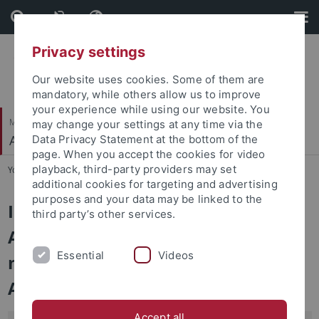
Skip
Skip
to
to
content
footer
Privacy settings
Our website uses cookies. Some of them are
mandatory, while others allow us to improve
your experience while using our website. You
Mathematisch-Naturwissenschaftliche Fakultät
may change your settings at any time via the
Angewandte Kognitionspsychologie
Data Privacy Statement at the bottom of the
page. When you accept the cookies for video
playback, third-party providers may set
You are here:
Startseite
...
Forschung
additional cookies for targeting and advertising
purposes and your data may be linked to the
Im Folgenden finden Sie eine
third party’s other services.
Auswahl an Forschungsthemen,
Essential
Videos
mit denen wir uns an unserem
Arbeitsbereich beschäftigen.
Accept all