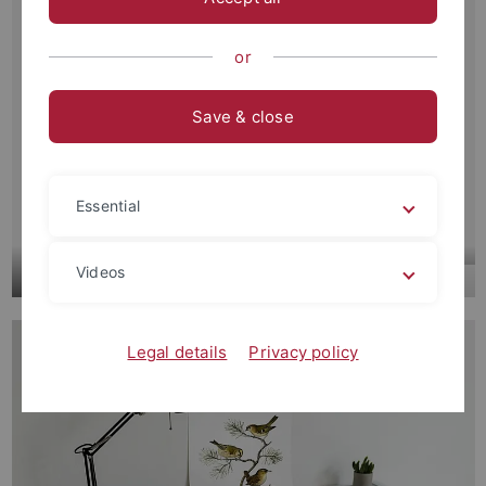
or
Save & close
Essential
Metawissenschaft
Videos
Legal details
Privacy policy