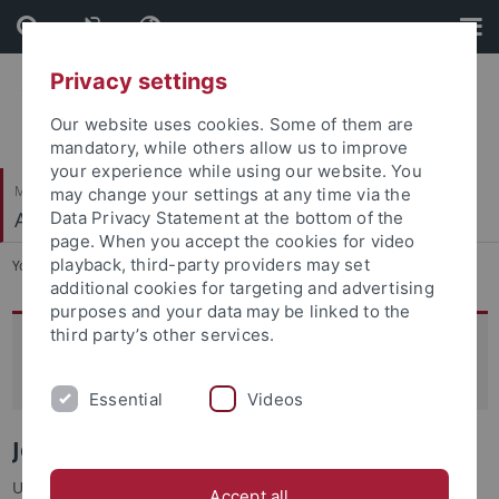
Skip
Skip
to
to
content
footer
Privacy settings
Our website uses cookies. Some of them are
mandatory, while others allow us to improve
your experience while using our website. You
Mathematisch-Naturwissenschaftliche Fakultät
may change your settings at any time via the
Angewandte Kognitionspsychologie
Data Privacy Statement at the bottom of the
page. When you accept the cookies for video
playback, third-party providers may set
You are here:
Startseite
...
Teilnahme an Online-Studien
additional cookies for targeting and advertising
purposes and your data may be linked to the
third party’s other services.
Jetzt teilnehmen: Aktuell laufende
Online-Studien am Arbeitsbereich
Essential
Videos
Jetzt auf ILIAS
Unsere aktuellen Studien bewerben wir jetzt über die
Accept all