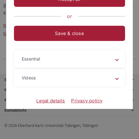
gemeinsame Plattform des Fachbereichs Psychologie auf ILIAS.
Klicken Sie dafür bitte auf nachfolgenden Link:
or
https://ovidius.uni-tuebingen.de/ilias3/goto.php?
target=crs_2752163&client_id=pr02
Save & close
Essential
Videos
Service
Weitere Angebote
Portale
Legal details
Privacy policy
Kontaktinfo
© 2026 Eberhard Karls Universität Tübingen, Tübingen