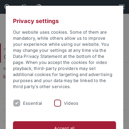
Skip
Skip
to
to
content
footer
Privacy settings
Our website uses cookies. Some of them are
mandatory, while others allow us to improve
your experience while using our website. You
Philosophische Fakultät
may change your settings at any time via the
Orient- und Islamwissenschaft
Data Privacy Statement at the bottom of the
page. When you accept the cookies for video
playback, third-party providers may set
You are here:
Startseite
...
additional cookies for targeting and advertising
B.A. Sprachen, Geschichte und Kulturen des Nahen Ostens (SGKNO)
purposes and your data may be linked to the
third party’s other services.
Studienberatung
Essential
Videos
Bewerbung/Zulassung/Studienbeginn
B.A. Sprachen, Geschichte und Kulturen des Nahen Ostens (SGKNO)
B.A. SGKNO HF
Accept all