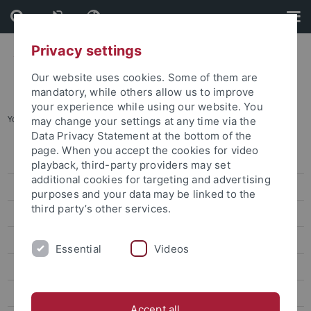
Skip
Skip
to
to
content
footer
Privacy settings
Our website uses cookies. Some of them are
mandatory, while others allow us to improve
your experience while using our website. You
You are here:
Startseite
...
Veranstaltungen
may change your settings at any time via the
Data Privacy Statement at the bottom of the
page. When you accept the cookies for video
Veranstaltungen
playback, third-party providers may set
additional cookies for targeting and advertising
Förderformate
purposes and your data may be linked to the
third party’s other services.
Generative KI in Lehre und Forschung
Digitale Lehre
Essential
Videos
Digitale Prüfungen
Teaching Excellence – Digital
Accept all