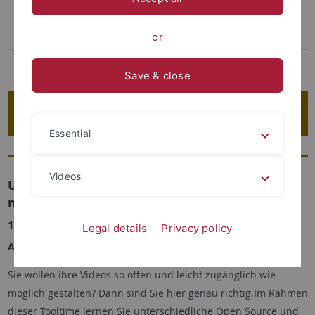
Hochschuldidaktik
Studiengangsplanung und -entwicklung
or
Angebote der Zentralen Studienberatung
Save & close
Veranstaltungen
Essential
Videos
Untertitel, Übersetzung, Voiceover & Co – Videos
mit KI aufwerten
12. August 2026, 10:00 bis 11:00 Uhr, Online
Legal details
Privacy policy
Anmeldung erforderlich
Sie wollen ihre Videos so offen und leicht zugänglich wie
möglich gestalten? Dann sind Sie hier genau richtig.Im Rahmen
dieser Tooltime lernen Sie unterschiedliche Open Source und