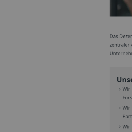
Das Dezern
zentraler
Unterneh
Uns
Wir
For
Wir
Par
Wir 