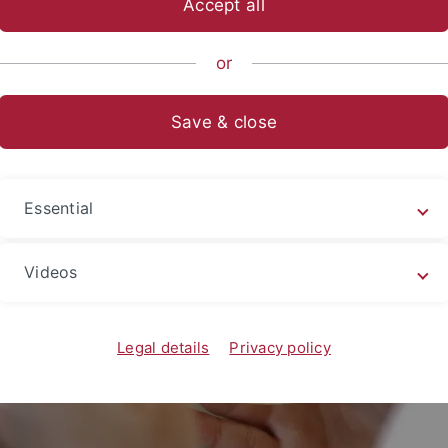
Accept all
ltung
II – Forschung
or
nat II – Forschung
Save & close
Essential
Videos
Legal details
Privacy policy