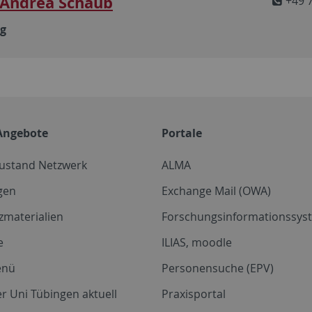
 Andrea Schaub
+49 
ng
Angebote
Portale
zustand Netzwerk
ALMA
gen
Exchange Mail (OWA)
zmaterialien
Forschungsinformationssyst
e
ILIAS, moodle
enü
Personensuche (EPV)
r Uni Tübingen aktuell
Praxisportal