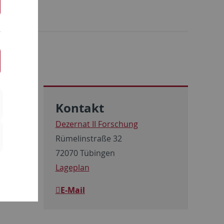
Kontakt
Dezernat II Forschung
Rümelinstraße 32
72070 Tübingen
Lageplan
E-Mail