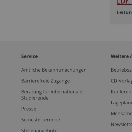
Dr.
Leitu
Service
Weitere 
Amtliche Bekanntmachungen
Betriebs
Barrierefreie Zugänge
CD-Vorla
Beratung für internationale
Konferen
Studierende
Lageplän
Presse
Mensam
Semestertermine
Newslette
Stellenangebote