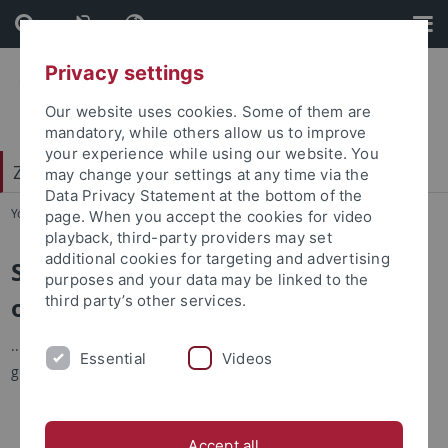
Skip
Skip
to
to
content
footer
Privacy settings
Our website uses cookies. Some of them are
mandatory, while others allow us to improve
your experience while using our website. You
Zentrum für Datenverarbeitung (ZDV)
may change your settings at any time via the
Data Privacy Statement at the bottom of the
You are here:
Startseite
...
Oft gefragt
page. When you accept the cookies for video
playback, third-party providers may set
additional cookies for targeting and advertising
Sie benötigen einen neuen Dienst
purposes and your data may be linked to the
oder haben ein Problem?
third party’s other services.
...dann finden Sie hier Antworten auf die häufigsten Fragen,
Essential
Videos
geordnet nach Kundengruppen:
Studierende
Mitarbeiter
Accept all