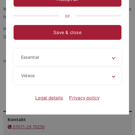
Wenn Sie bereits genau wissen, was Sie benötigen kommen Sie
or
hier direkt zu den
Anträgen
.
Wenn Sie hier nicht fündig werden, finden Sie alle
Save & close
Dienstleistungen des ZDV auch nach Stichworten sortiert in
ZDV A-Z
Essential
oder nutzen Sie die Support-Angebote des ZDV:
Hotline
Videos
Genius-Bar
Benutzerverwaltung
Weiterer Support
Legal details
Privacy policy
Kontakt
07071-29 70250