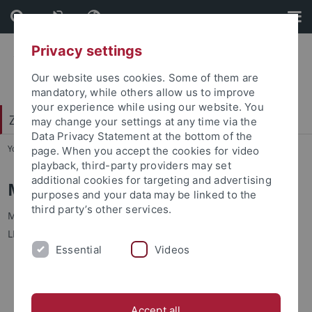
Skip
Skip
to
to
content
footer
Privacy settings
Our website uses cookies. Some of them are
mandatory, while others allow us to improve
your experience while using our website. You
Zentrum für Datenverarbeitung (ZDV)
may change your settings at any time via the
Data Privacy Statement at the bottom of the
You are here:
Startseite
...
Mitarbeiter/Mitglieder
page. When you accept the cookies for video
playback, third-party providers may set
additional cookies for targeting and advertising
Mitarbeiter/Mitglieder
purposes and your data may be linked to the
third party’s other services.
Mitglieder der Universität Tübingen sind nach §§9 und 53 des
LHG Baden-Württemberg folgende Personen:
Essential
Videos
Mitarbeiter an der Universität Tübingen (mit mindestens
50% der Vollbeschäftigungszeit mit einer Tätigkeit von
länger als 6 Monaten pro Jahr).
Accept all