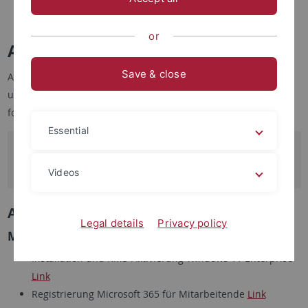
Schulungen
or
Anleitungen und Skripte
Save & close
Anleitungen und Skripte des Zentrums für Datenverarbeitung
und anderer wissenschaftlicher Rechenzentren sind zu
folgenden Themen verfügbar.
Essential
Hinweis
Ältere Anleitungen finden Sie im
Archiv
.
Videos
Anwendungssoftware
Legal details
Privacy policy
Microsoft
Installation und KMS-Aktivierung Windows 11 Enterprise
Link
Registrierung Microsoft 365 für Mitarbeitende
Link