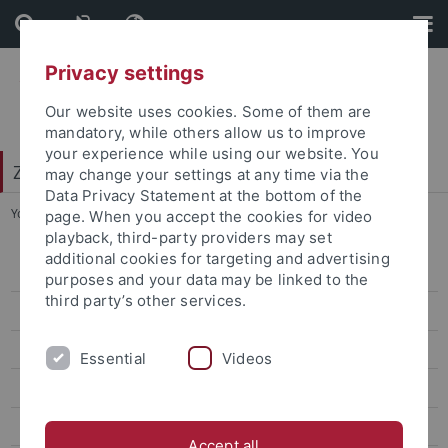
Skip
Skip
to
to
content
footer
Privacy settings
Our website uses cookies. Some of them are
mandatory, while others allow us to improve
your experience while using our website. You
Zentrum für Datenverarbeitung (ZDV)
may change your settings at any time via the
Data Privacy Statement at the bottom of the
You are here:
Startseite
...
Anleitungen
page. When you accept the cookies for video
playback, third-party providers may set
additional cookies for targeting and advertising
Anleitungen
purposes and your data may be linked to the
third party’s other services.
eduVPN
Archiv Anleitungen
Essential
Videos
Bibliothek
Telearbeit
Accept all