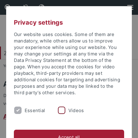
Skip
Skip
to
to
content
footer
Privacy settings
Our website uses cookies. Some of them are
mandatory, while others allow us to improve
your experience while using our website. You
Zentrum für Datenverarbeitung (ZDV)
may change your settings at any time via the
Data Privacy Statement at the bottom of the
You are here:
Startseite
...
Anträge
page. When you accept the cookies for video
playback, third-party providers may set
additional cookies for targeting and advertising
Anträge
purposes and your data may be linked to the
third party’s other services.
Die Dienstleistungen des ZDV werden zur Zeit auf drei
verschiedene Arten beantragt
Essential
Videos
Anträge mit Deckblatt
Login-ID/Email-Adresse
IP-Adresse und DNS-Einträge
Accept all