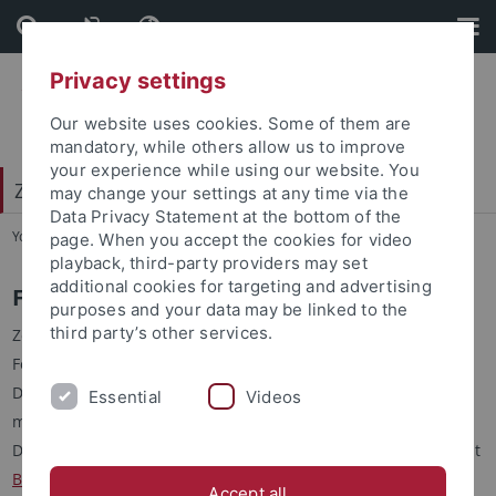
Skip
Skip
to
to
content
footer
Privacy settings
Our website uses cookies. Some of them are
mandatory, while others allow us to improve
your experience while using our website. You
Zentrum für Datenverarbeitung (ZDV)
may change your settings at any time via the
Data Privacy Statement at the bottom of the
You are here:
Startseite
...
Forschungsdatenmanagement
page. When you accept the cookies for video
playback, third-party providers may set
additional cookies for targeting and advertising
Forschungsdatenmanagement (FDM)
purposes and your data may be linked to the
third party’s other services.
Zentrale Anlaufstelle für allgemeine Fragen zum Thema
Forschungsdatenmanagment ist der
FDM Hub der Universität
.
Das ZDV unterstützt Forschende an der Universität Tübingen
Essential
Videos
mit Dienstleistungen im Bereich
Computing
und
Storage
.
Darüber hinaus ist das ZDV ein
bwHPC
-Standort und bietet mit
BinAC2
Zugang zu HPC-Ressourcen. Das ZDV ist Teil der
Accept all