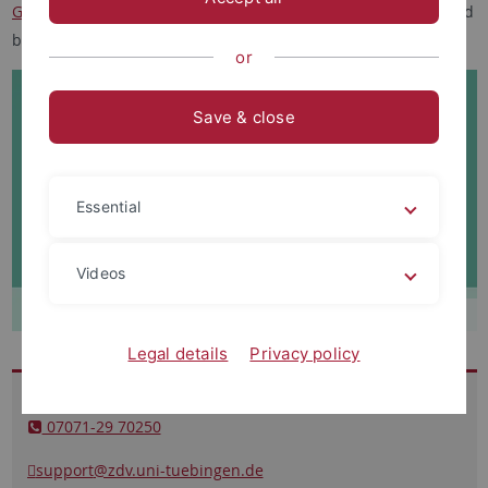
German Network for Bioinformatics Infrastructure
(de.NBI) und
bietet Zugang zur
de.NBI-Cloud
.
or
Save & close
Essential
Videos
Legal details
Privacy policy
Kontakt
07071-29 70250
support
@zdv.uni-tuebingen.de