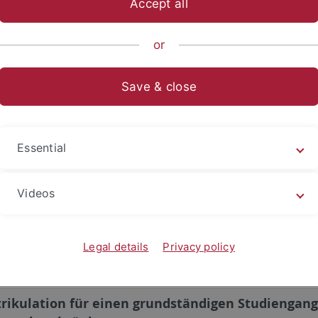
ngen
Accept all
rikulation (Einschreibung) an der Universität Tübingen 
or
tzung für ein ordnungsgemäßes Studium, d. h. für den 
veranstaltungen und das Ablegen von Prüfungen. Mit de
Save & close
lation werden Sie studentisches Mitglied an der Univer
.
Essential
meines
lich erfolgt eine Immatrikulation an der Universität Tübing
Videos
eportal ALMA. Sofern Sie bereits an der Universität Tübinge
liert sind und lediglich Ihren Studiengang wechseln bzw. e
Legal details
Privacy policy
handelt es sich um eine
Umschreibung
.
ikulation für einen grundständigen Studiengang