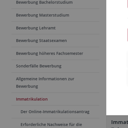
Tübi
Bewerbung Bachelorstudium
Die Immat
Bewerbung Masterstudium
Vorausse
Bewerbung Lehramt
von Lehr
Immatriku
Bewerbung Staatsexamen
Tübingen
Bewerbung höheres Fachsemester
Allge
Sonderfälle Bewerbung
Grundsätz
Allgemeine Informationen zur
das Onlin
Bewerbung
immatriku
Immatrikulation
möchten, 
Der Online-Immatrikulationsantrag
Immatr
Erforderliche Nachweise für die