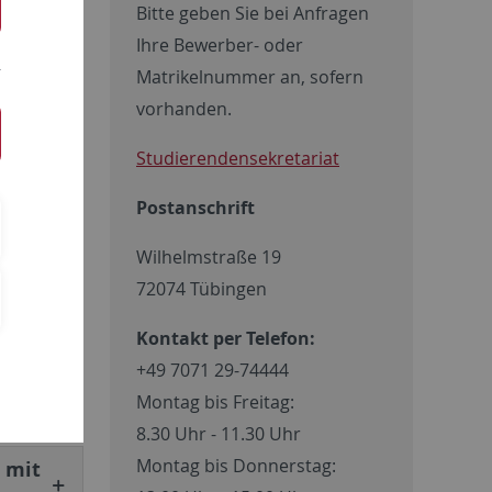
Bitte geben Sie bei Anfragen
Ihre Bewerber- oder
ist
Matrikelnummer an, sofern
Besuch
vorhanden.
r
sität
Studierendensekretariat
Postanschrift
Wilhelmstraße 19
72074 Tübingen
en über
n
Kontakt per Telefon:
rgänzen
+49 7071 29-74444
Montag bis Freitag:
8.30 Uhr - 11.30 Uhr
Montag bis Donnerstag:
 mit