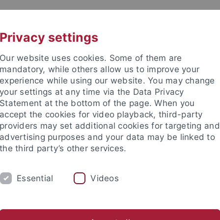
UNI A-Z
KONTAKT
Privacy settings
Our website uses cookies. Some of them are
mandatory, while others allow us to improve your
experience while using our website. You may change
your settings at any time via the Data Privacy
TUDIUM
Statement at the bottom of the page. When you
FORSCHUNG
EINRICHTUNGE
accept the cookies for video playback, third-party
providers may set additional cookies for targeting and
bung und Immatrikulation
Beratung und Info
Studienorga
advertising purposes and your data may be linked to
the third party’s other services.
und Immatrikulation
Immatrikulation
Essential
Videos
rikulation an der Universität