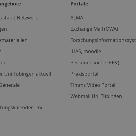
Angebote
Portale
zustand Netzwerk
ALMA
gen
Exchange Mail (OWA)
zmaterialien
Forschungsinformationssyst
e
ILIAS, moodle
enü
Personensuche (EPV)
r Uni Tübingen aktuell
Praxisportal
Generale
Timms Video Portal
Webmail Uni Tübingen
ltungskalender Uni