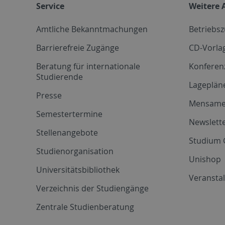
Service
Weitere 
Amtliche Bekanntmachungen
Betriebs
Barrierefreie Zugänge
CD-Vorla
Beratung für internationale
Konferen
Studierende
Lageplän
Presse
Mensam
Semestertermine
Newslette
Stellenangebote
Studium 
Studienorganisation
Unishop
Universitätsbibliothek
Veransta
Verzeichnis der Studiengänge
Zentrale Studienberatung