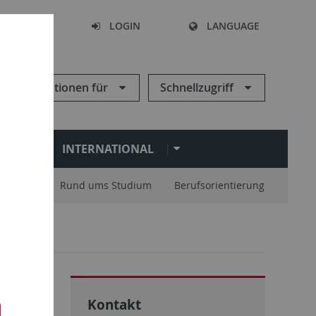
SEARCH
LOGIN
LANGUAGE
Informationen für
Schnellzugriff
N
INTERNATIONAL
nisation
Rund ums Studium
Berufsorientierung
Kontakt