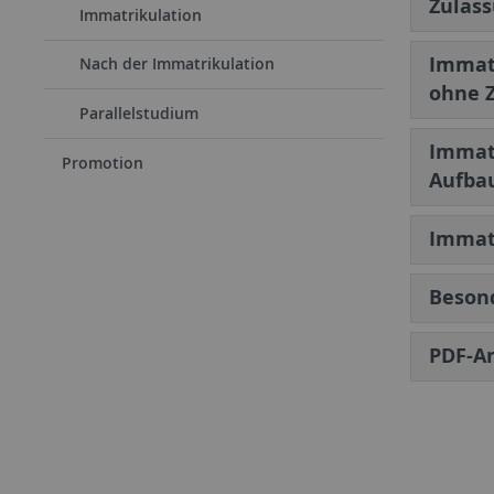
Zulas
Immatrikulation
Immatr
Nach der Immatrikulation
ohne 
Parallelstudium
Immatr
Promotion
Aufba
Immatr
Beson
PDF-A