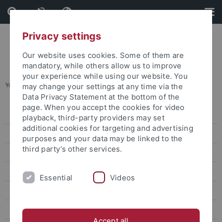
Skip
Skip
to
to
content
footer
Privacy settings
Our website uses cookies. Some of them are
mandatory, while others allow us to improve
your experience while using our website. You
You are here:
Startseite
...
Beratung und Info
may change your settings at any time via the
Data Privacy Statement at the bottom of the
page. When you accept the cookies for video
Zentrale Studienberatung
playback, third-party providers may set
additional cookies for targeting and advertising
Studienfachberatung
purposes and your data may be linked to the
third party’s other services.
Beratung für internationale Studierende
Lehramtsstudium
Essential
Videos
Studieren mit Beeinträchtigung
Schwierigkeiten im Studienverlauf
Accept all