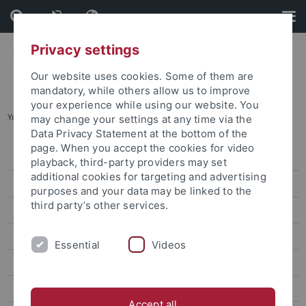
Skip
Skip
to
to
content
footer
Privacy settings
Our website uses cookies. Some of them are
mandatory, while others allow us to improve
your experience while using our website. You
You are here:
Startseite
...
Neuorientierung
may change your settings at any time via the
Data Privacy Statement at the bottom of the
page. When you accept the cookies for video
Studienanfang
playback, third-party providers may set
additional cookies for targeting and advertising
Prüfungen
purposes and your data may be linked to the
third party’s other services.
Beiträge und Gebühren
Administration
Essential
Videos
Erfolgreich studieren
Semester- und Studienplanung
Accept all