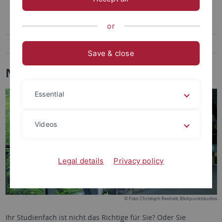
Neuorientierung
Studienplatztausch
or
Umschreibung
Save & close
Neu orientieren
Essential
Videos
Legal details
Privacy policy
© Foto: Christoph Reichelt, Blickpunktstudios
Ihr Studienfach ist nicht das Richtige für Sie? Oder Sie