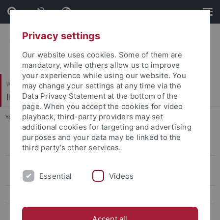
Skip
Skip
to
to
content
footer
Privacy settings
Our website uses cookies. Some of them are
mandatory, while others allow us to improve
your experience while using our website. You
Wirtschafts- und Sozialwissenschaftliche Fakultät
may change your settings at any time via the
Institut für Erziehungswissenschaft
Data Privacy Statement at the bottom of the
page. When you accept the cookies for video
playback, third-party providers may set
You are here:
Startseite
...
Bachelor Nebenfach
additional cookies for targeting and advertising
purposes and your data may be linked to the
B. A. Soziale Arbeit und Weiterbildung
third party’s other services.
B. A. Erziehungswissenschaft und Soziale
Essential
Videos
Arbeit/Erwachsenenbildung
Bachelor Nebenfach
M. A. Bildung und Erziehung: Kultur – Politik – Gesellschaft
Accept all