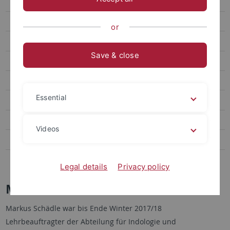
Horst Junginger
Günter Kehrer
or
Mirella Lingorska
Save & close
Cornelia Mallebrein
Elena Mucciarelli
Essential
Klaus Öhler
Satyabrata Sarkar
Videos
Sarah Merkle-Schneider
Heinrich v. Stietencron
Legal details
Privacy policy
Markus Schädle M.A.
Markus Schädle war bis Ende Winter 2017/18
Lehrbeauftragter der Abteilung für Indologie und