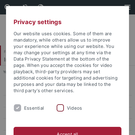
Skip
Skip
to
to
content
footer
Privacy settings
Our website uses cookies. Some of them are
mandatory, while others allow us to improve
your experience while using our website. You
Faculty of Humanities
may change your settings at any time via the
Indology
Data Privacy Statement at the bottom of the
page. When you accept the cookies for video
playback, third-party providers may set
You are here:
Home
...
Markus Schädle
additional cookies for targeting and advertising
purposes and your data may be linked to the
Markus Schädle
third party’s other services.
Cristina Bignami
Essential
Videos
Klaus Butzenberger
Burkhard Gladigow
Accept all