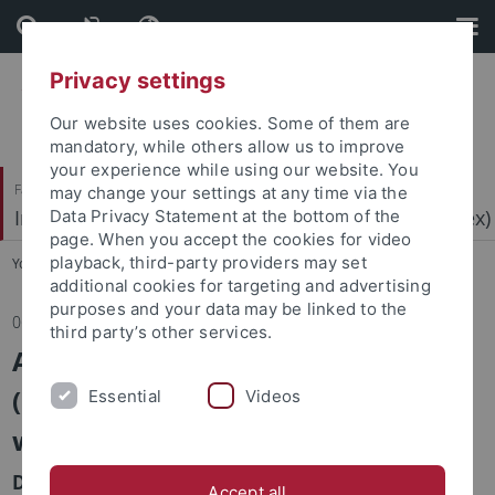
Skip
Skip
to
to
content
footer
Privacy settings
Our website uses cookies. Some of them are
mandatory, while others allow us to improve
your experience while using our website. You
Faculty of Economics and Social Sciences
may change your settings at any time via the
Institute for Research on Far Right Extremism (IRex)
Data Privacy Statement at the bottom of the
page. When you accept the cookies for video
playback, third-party providers may set
You are here:
Home
...
Research on Far Right Extremism
additional cookies for targeting and advertising
purposes and your data may be linked to the
06.05.2026
third party’s other services.
Administrative Director (m/f/d)
(100%, TV-L E14, permanent)
Essential
Videos
wanted!
Das IRex sucht zum nächsten möglichen Termin
Accept all