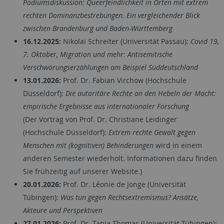
Podiumsdiskussion: Queerfeindlichkeit in Orten mit extrem
rechten Dominanzbestrebungen. Ein vergleichender Blick
zwischen Brandenburg und Baden-Württemberg
16.12.2025:
Nikolai Schreiter (Universität Passau):
Covid 19,
7. Oktober, Migration und mehr: Antisemitische
Verschwörungserzählungen am Beispiel Süddeutschland
13.01.2026:
Prof. Dr. Fabian Virchow (Hochschule
Düsseldorf):
Die autoritäre Rechte an den Hebeln der Macht:
empirische Ergebnisse aus internationaler Forschung
(Der Vortrag von Prof. Dr. Christiane Leidinger
(Hochschule Düsseldorf):
Extrem rechte Gewalt gegen
Menschen mit (kognitiven) Behinderungen
wird in einem
anderen Semester wiederholt. Informationen dazu finden
Sie frühzeitig auf unserer Website.)
20.01.2026:
Prof. Dr. Léonie de Jonge (Universität
Tübingen):
Was tun gegen Rechtsextremismus? Ansätze,
Akteure und Perspektiven
27.01.2026:
Prof. Dr. Tanja Thomas (Universität Tübingen):