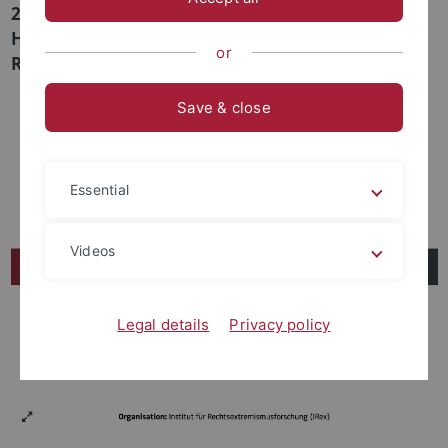
2025/26 dienstags um 19 Uhr c.t. im Kupferbau,
Hörsaal 25 organisiert vom Institut für
or
Rechtsextremismusforschung (IRex) statt.
Save & close
Essential
Videos
Legal details
Privacy policy