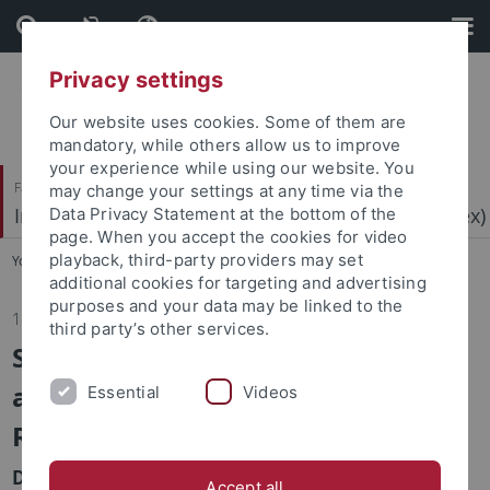
Skip
Skip
to
to
content
footer
Privacy settings
Our website uses cookies. Some of them are
mandatory, while others allow us to improve
your experience while using our website. You
Faculty of Economics and Social Sciences
may change your settings at any time via the
Institute for Research on Far Right Extremism (IRex)
Data Privacy Statement at the bottom of the
page. When you accept the cookies for video
playback, third-party providers may set
You are here:
Home
...
Research on Far Right Extremism
additional cookies for targeting and advertising
purposes and your data may be linked to the
18.09.2025
third party’s other services.
Studium Generale: Extreme Rechte
auf dem Vormarsch – Analysen,
Essential
Videos
Reaktionen, Gegenwind
Die Vorlesungen finden im Wintersemester
Accept all