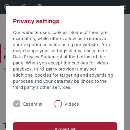
Skip
Skip
to
to
content
footer
Privacy settings
Our website uses cookies. Some of them are
mandatory, while others allow us to improve
your experience while using our website. You
Faculty of Catholic Theology
may change your settings at any time via the
Neues Testament
Data Privacy Statement at the bottom of the
page. When you accept the cookies for video
playback, third-party providers may set
You are here:
Home
...
Team
additional cookies for targeting and advertising
purposes and your data may be linked to the
Prof. Dr. Wilfried Eisele
third party’s other services.
Dr. Lena Lütticke
Essential
Videos
Dr. Reinhard Stiksel
Team des Lehrstuhls für Neues
Accept all