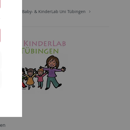
artment
Baby- & KinderLab Uni Tübingen
gen