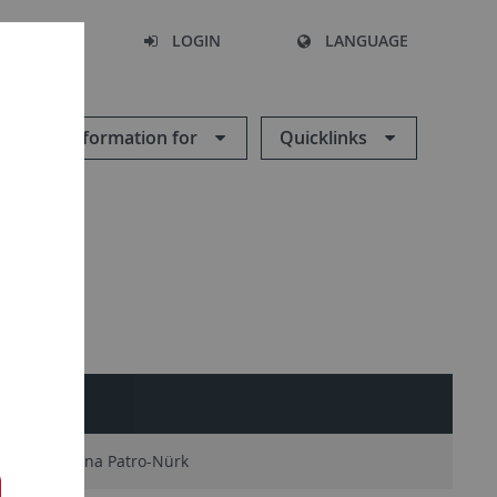
SEARCH
LOGIN
LANGUAGE
Information for
Quicklinks
Katarzyna Patro-Nürk