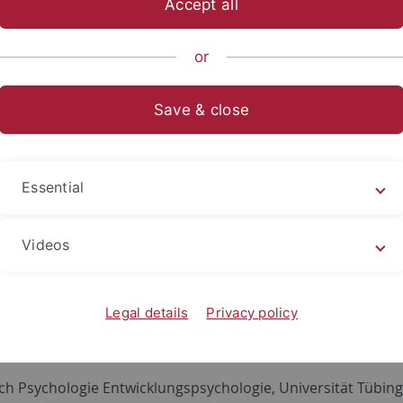
Accept all
nce
...
Research Groups
Developmental Psychology
Dep
or
Save & close
icklungspsychologie
Essential
Videos
Legal details
Privacy policy
kt
ch Psychologie Entwicklungspsychologie, Universität Tübin