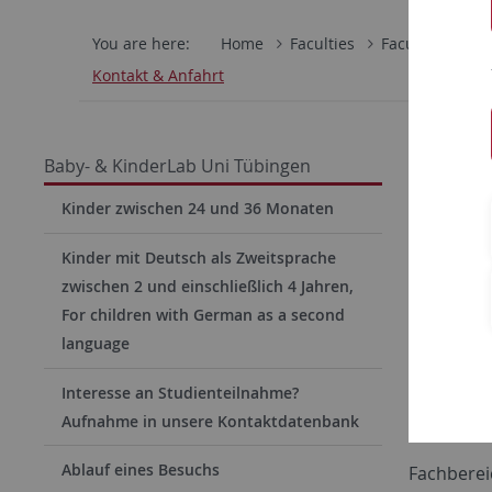
You are here:
Home
Faculties
Faculty of Scie
Kontakt & Anfahrt
Entw
Baby- & KinderLab Uni Tübingen
Kinder zwischen 24 und 36 Monaten
Kinder mit Deutsch als Zweitsprache
zwischen 2 und einschließlich 4 Jahren,
For children with German as a second
language
Interesse an Studienteilnahme?
Aufnahme in unsere Kontaktdatenbank
Konta
Ablauf eines Besuchs
Fachberei