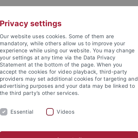
UNI A-Z
CONTACT
Privacy settings
Our website uses cookies. Some of them are
mandatory, while others allow us to improve your
experience while using our website. You may change
your settings at any time via the Data Privacy
Statement at the bottom of the page. When you
accept the cookies for video playback, third-party
ogy
providers may set additional cookies for targeting and
advertising purposes and your data may be linked to
the third party’s other services.
Essential
Videos
Ulrike Schild
Jana Engel
Lisa Heinemann
Jessica Steil