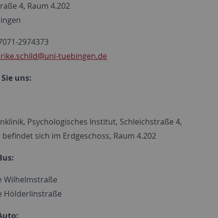
traße 4, Raum 4.202
bingen
07071-2974373
lrike.schild
@uni-tuebingen.de
 Sie uns:
nklinik, Psychologisches Institut, Schleichstraße 4,
 befindet sich im Erdgeschoss, Raum 4.202
Bus:
le Wilhelmstraße
e Hölderlinstraße
Auto: